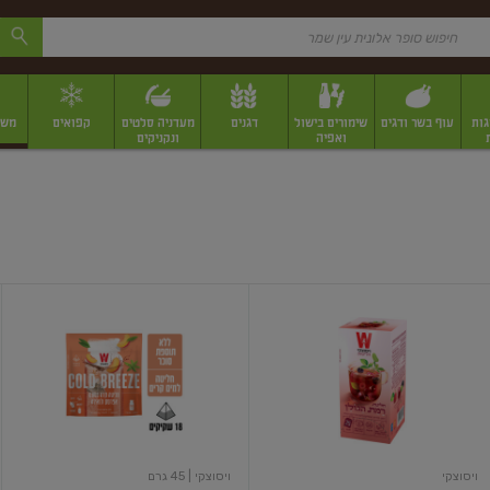
גות
עוף בשר ודגים
שימורים בישול
דגנים
מעדניה סלטים
קפואים
משק
ואפיה
ונקניקים
 יבשים ארוזים
פירות יבשים במשקל
תבלינים
תבלינים במשקל
תבלינים ארוז
חליטת
חליטה
רמת
קרה
הגולן
בטעם
אפרסק
לואיזה
ויסוצקי
ויסוצקי
| 45 גרם