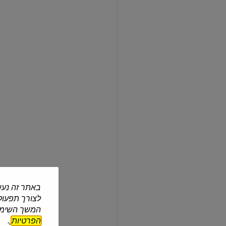
תה
ירוק
מנגו
25
יח'
ויסוצקי
| 37.5 גרם
תה ירוק מנגו 25 יח'
₪25.90
₪69.07 ל-100 גרם
2 ב-₪40
עוד
תה
ירוק
קינמון
ודבש
באתר זה נעש
לצורך תפעול 
המשך השימוש
הפרטיות
].