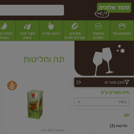
דלג לתוכן הראשי
דלג לתפריט התחתון
דלג לתפריט הקטגוריות
הרשימות שלי
מבצעים
פיצוחים,
ירקות ופירות
מוצרי קירור
לחמים עו
והטבות
תבלינים ופירות
וביצים
ועוגיות
יבשים
יצוחים, שקדים ואגוזים
פיצוחים במשקל
פיצוחים ארוזים
פירות יבשים
פירות
תה וחליטות
סינון מוצרים
חליטה
גלילית
מיינו מוצרים ע"פ
25
יח'
בחרו
סוג
חליטות (3)
ויסוצקי
| 50 גרם