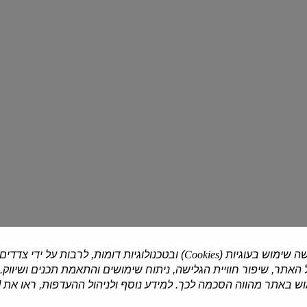
תה
תה
ירוק
ירוק
נענע
סיני
קלאסי
ויסוצקי
| 25 יח'
ויסוצקי
| 25 יח'
תה ירוק נענע
תה ירוק סיני קלאסי
₪25.90
₪25.90
₪10.36 ל-10 יח'
₪10.36 ל-10 יח'
2 ב-₪40
2 ב-₪40
עוד
עוד
תה
הגן
ירוק
הקסום
קמומיל
חליטת
הילולי
ה שימוש בעוגיות (
Cookies
) ובטכנולוגיות דומות, לרבות על ידי צדדים
פירות
האתר, שיפור חוויית הגלישה, ניתוח שימושים והתאמת תכנים ושיווק.
25
יח'
 באתר מהווה הסכמה לכך. למידע נוסף ולניהול ההעדפות, ראו את [