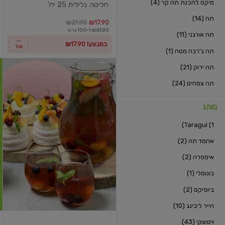
מיקס להכנת תה קר (4)
חליטה גלילית 25 יח'
תה (14)
במקום
מחיר מבצע
מחיר מחירון
₪21.90
₪17.90
במקו
מח
₪43.80 ל-100 גרם
תה אורגני (11)
במבצע! ₪17.90
עוד
תה ג'רבה מטה (1)
תה ירוק (21)
תה צמחים (24)
מותג
Taragui (1)
אחמד תה (2)
אימפרה (2)
בונומלי (1)
ביופיקס (2)
הייר ליבינג (10)
ויסוצקי (43)
חליטה