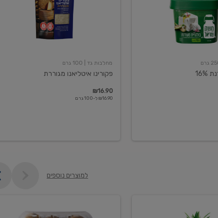
מחלבות גד
| 100 גרם
16%
פקורינו איטליאנו מגוררת
₪16.90
₪16.90 ל-100 גרם
למוצרים נוספים
קיווי
גידול