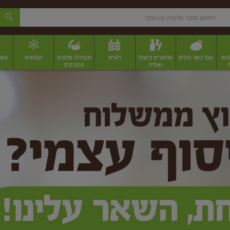
גות
עוף בשר ודגים
שימורים בישול
דגנים
מעדניה סלטים
קפואים
משק
ואפיה
ונקניקים
 יבשים ארוזים
פירות יבשים במשקל
תבלינים
תבלינים במשקל
תבלינים ארוז