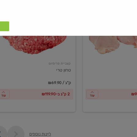
טחון
טרי
קצביית פרימיום
טחון טרי
₪69.90 / ק"ג
2 ק"ג ב-₪119.90
עוד
עוד
ליינות נוספים