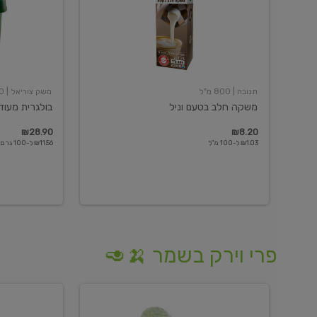
תנובה
| 800 מ"ל
משק צוריאל
| 250 גרם
משקה חלב בטעם וניל
בולגרית מעודנת 
₪28.90
₪8.20
₪1.03 ל-100 מ"ל
₪11.56 ל-100 גרם
פרי וירק בשמר 🍌🥑
מלפפון
אננס