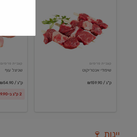
שיפודי
שניצל
אנטריקוט
עוף
קצביית פרימיום
קצביית פרימיום
שיפודי אנטריקוט
שניצל עוף
₪159.90 / ק"ג
₪54.90 / ק"ג
2 ק"ג ב-₪99.90
יינות 🍷