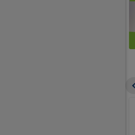
קנו
קנו
ממוצרי
2
תחליפי
יח'
חלב
אורז