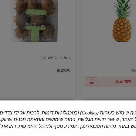
ישראלי
קיווי גידול ישראלי
ון
₪29.90
₪3
10% הנחה
עוד
ה שימוש בעוגיות (
Cookies
) ובטכנולוגיות דומות, לרבות על ידי צדדים
האתר, שיפור חוויית הגלישה, ניתוח שימושים והתאמת תכנים ושיווק.
למוצרים נוספים
 באתר מהווה הסכמה לכך. למידע נוסף ולניהול ההעדפות, ראו את [