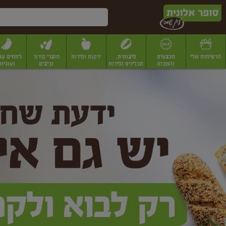
דלג לתוכן הראשי
דלג לתפריט התחתון
דלג לתפריט הקטגוריות
הרשימות שלי
מבצעים
פיצוחים,
ירקות ופירות
מוצרי קירור
לחמים עו
והטבות
תבלינים ופירות
וביצים
ועוגיות
ופר
יבשים
יצוחים, שקדים ואגוזים
פיצוחים במשקל
פיצוחים ארוזים
פירות יבשים
פירות
לונית
ין
מר
ף
בית