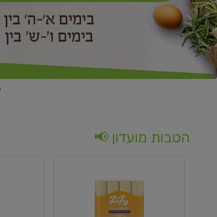
הטבות מועדון 📢
קנו
קנו
נייר
2
טואלט
יח'
בגוון
ממוצרי