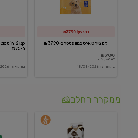
פסטל
כביסה
ב-₪37.90
וגיהוץ
של
במבצע! ₪37.90
כביסכל
ב-₪75
קנו נייר טואלט בגוון פסטל ב-₪37.90
קנו 2 יח' מ
ב-₪75
₪39.90
₪0.07 ל-1 מטר
בתוקף עד 18/08/2026
בתוקף עד 18/08/2026
ממקרר החלב🧀
משקה
בולגרית
חלב
מעודנת
בטעם
16%
וניל