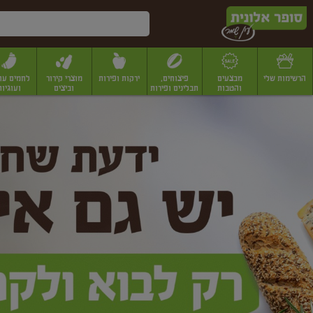
דלג לתוכן הראשי
דלג לתפריט התחתון
דלג לתפריט הקטגוריות
הרשימות שלי
מבצעים
פיצוחים,
ירקות ופירות
מוצרי קירור
לחמים עו
והטבות
תבלינים ופירות
וביצים
ועוגיות
ופר
יבשים
יצוחים, שקדים ואגוזים
פיצוחים במשקל
פיצוחים ארוזים
פירות יבשים
פירות
לונית
ין
מר
ף
בית