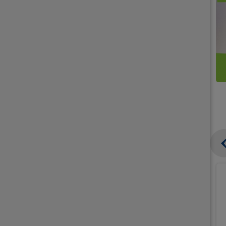
קנו
קנו
ממוצרי
2
תחליפי
יח'
חלב
אורז