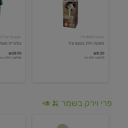
תנובה
| 800 מ"ל
משק צוריאל
| 250 גרם
משקה חלב בטעם וניל
בולגרית מעודנת 
₪28.90
₪8.20
₪1.03 ל-100 מ"ל
₪11.56 ל-100 גרם
פרי וירק בשמר 🍌🥑
מלפפון
אננס