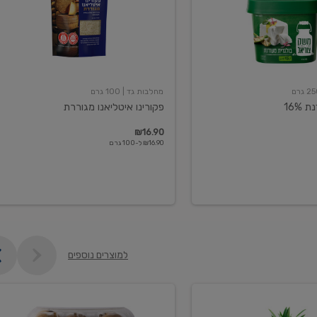
מחלבות גד
| 100 גרם
16%
פקורינו איטליאנו מגוררת
₪16.90
₪16.90 ל-100 גרם
למוצרים נוספים
קיווי
גידול