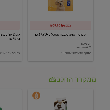
פסטל
כביסה
ב-₪37.90
וגיהוץ
של
במבצע! ₪37.90
כביסכל
ב-₪75
קנו נייר טואלט בגוון פסטל ב-₪37.90
קנו 2 יח' מ
ב-₪75
₪39.90
₪0.07 ל-1 מטר
בתוקף עד 18/08/2026
בתוקף עד 18/08/2026
ממקרר החלב🧀
משקה
בולגרית
חלב
מעודנת
בטעם
16%
וניל