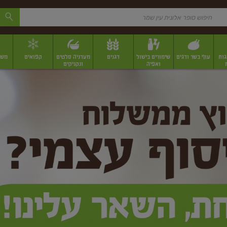
גות
עוף בשר ודגים
שימורים בישול
דגנים
מעדניה סלטים
קפואים
משק
ואפיה
ונקניקים
 יבשים ארוזים
פירות יבשים במשקל
תבלינים
תבלינים במשקל
תבלינים ארוז