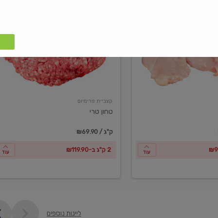
טחון
טרי
קצביית פרימיום
טחון טרי
₪69.90 / ק"ג
2 ק"ג ב-₪119.90
עוד
עוד
ליינות נוספים