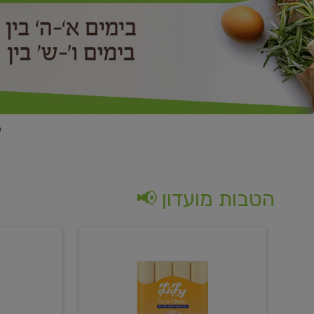
הטבות מועדון 📢
קנו
קנו
נייר
2
טואלט
יח'
בגוון
ממוצרי