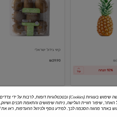
ישראלי
קיווי גידול ישראלי
ון
₪29.90
₪3
10% הנחה
עוד
ה שימוש בעוגיות (
Cookies
) ובטכנולוגיות דומות, לרבות על ידי צדדים
האתר, שיפור חוויית הגלישה, ניתוח שימושים והתאמת תכנים ושיווק.
למוצרים נוספים
 באתר מהווה הסכמה לכך. למידע נוסף ולניהול ההעדפות, ראו את [