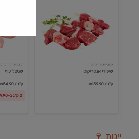
שיפודי
שניצל
אנטריקוט
עוף
קצביית פרימיום
קצביית פרימיום
שיפודי אנטריקוט
שניצל עוף
₪159.90 / ק"ג
₪54.90 / ק"ג
2 ק"ג ב-₪99.90
יינות 🍷