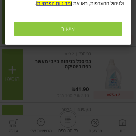
ולניהול ההעדפות, ראו את [
מדיניות הפרטיות
].
כביסכל בניחוח רוז
הוסיפו
אישור
מחיר מחירון
₪41.90
2 ב-₪75
₪2.10 ל-100 מ"ל
כביסכל
|
2 ליטר
כביסכל בניחוח בייבי מעשר
בפרוביוטיקה
הוסיפו
מחיר מחירון
₪41.90
2 ב-₪75
₪2.10 ל-100 מ"ל
מקסימה
|
1 ליטר
מרכך כביסה מרוכז אולטרא פרש
כל המוצרים
בית
מבצעים
הרשימות שלי
עגלה
הוסיפו