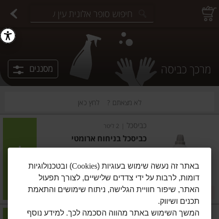
יצוחים במשקל
פיצוחים ארוזים
פירות יבשים ארוזים
פירות יבשים במשקל
תבלינים במשקל
תבלינים ארוזים
ירקות
עלים ועשבי תיבול
עלים ועשבי תיבול
estions.
מרכך כביסה
מסננים
לא מצאתם ?
לחץ כאן
כביסכל
|
2 ליטר
כביסכל בניחוח ארומטי
הוסיפו
באתר זה נעשה שימוש בעוגיות (
Cookies
) ובטכנולוגיות
דומות, לרבות על ידי צדדים שלישיים, לצורך תפעול
מחיר מחירון
₪41.90
האתר, שיפור חוויית הגלישה, ניתוח שימושים והתאמת
2 ב-₪75
₪2.10 ל-100 מ"ל
תכנים ושיווק.
המשך השימוש באתר מהווה הסכמה לכך. למידע נוסף
כביסכל
|
2 ליטר