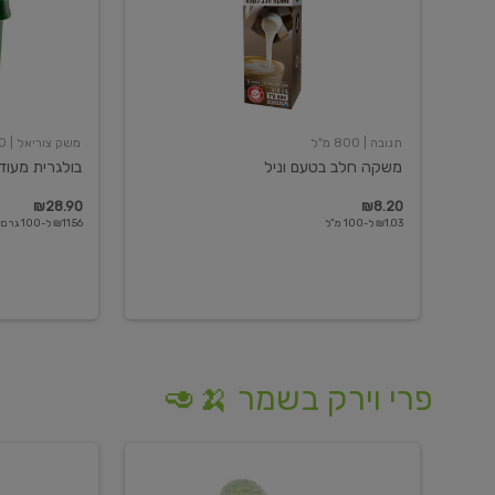
תנובה
| 800 מ"ל
משק צוריאל
| 250 גרם
משקה חלב בטעם וניל
בולגרית מעודנת 
₪28.90
₪8.20
₪1.03 ל-100 מ"ל
₪11.56 ל-100 גרם
פרי וירק בשמר 🍌🥑
מלפפון
אננס