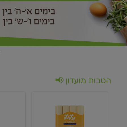
הטבות מועדון 📢
קנו
קנו
נייר
2
טואלט
יח'
בגוון
ממוצרי