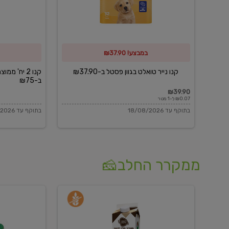
פסטל
כביסה
ב-₪37.90
וגיהוץ
של
במבצע! ₪37.90
כביסכל
ב-₪75
קנו נייר טואלט בגוון פסטל ב-₪37.90
קנו 2 יח' מ
ב-₪75
₪39.90
₪0.07 ל-1 מטר
בתוקף עד 18/08/2026
בתוקף עד 18/08/2026
ממקרר החלב🧀
משקה
בולגרית
חלב
מעודנת
בטעם
16%
וניל