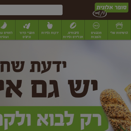
דלג לתוכן הראשי
דלג לתפריט התחתון
דלג לתפריט הקטגוריות
הרשימות שלי
מבצעים
פיצוחים,
ירקות ופירות
מוצרי קירור
לחמים עו
והטבות
תבלינים ופירות
וביצים
ועוגיות
ופר
יבשים
יצוחים, שקדים ואגוזים
פיצוחים במשקל
פיצוחים ארוזים
פירות יבשים
פירות
לונית
ין
מר
ף
בית