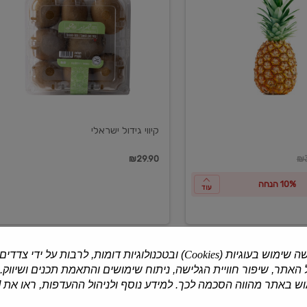
ישראלי
קיווי גידול ישראלי
ון
₪29.90
₪3
10% הנחה
עוד
ה שימוש בעוגיות (
Cookies
) ובטכנולוגיות דומות, לרבות על ידי צדדים
האתר, שיפור חוויית הגלישה, ניתוח שימושים והתאמת תכנים ושיווק.
למוצרים נוספים
 באתר מהווה הסכמה לכך. למידע נוסף ולניהול ההעדפות, ראו את [