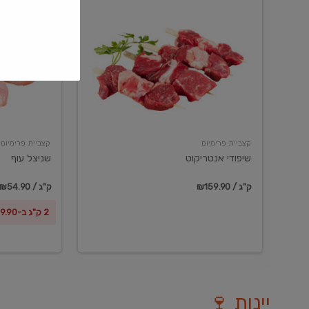
שיפודי
שניצל
אנטריקוט
עוף
קצביית פרימיום
קצביית פרימיום
שיפודי אנטריקוט
שניצל עוף
₪159.90 / ק"ג
₪54.90 / ק"ג
2 ק"ג ב-₪99.90
יינות 🍷