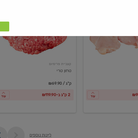
טחון
טרי
קצביית פרימיום
טחון טרי
₪69.90 / ק"ג
2 ק"ג ב-₪119.90
עוד
עוד
ליינות נוספים