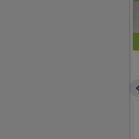
קנו
קנו
ממוצרי
2
תחליפי
יח'
חלב
אורז