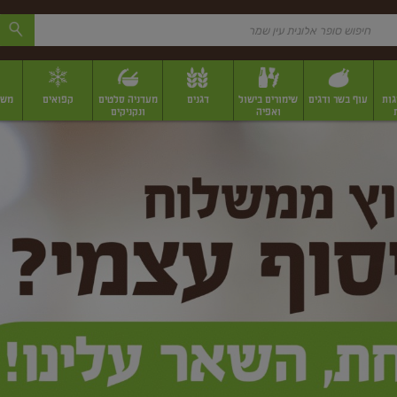
גות
עוף בשר ודגים
שימורים בישול
דגנים
מעדניה סלטים
קפואים
משק
ואפיה
ונקניקים
 יבשים ארוזים
פירות יבשים במשקל
תבלינים
תבלינים במשקל
תבלינים ארוז