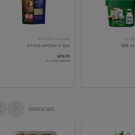
מחלבות גד
| 100 גרם
16%
פקורינו איטליאנו מגוררת
₪16.90
₪16.90 ל-100 גרם
למוצרים נוספים
קיווי
גידול