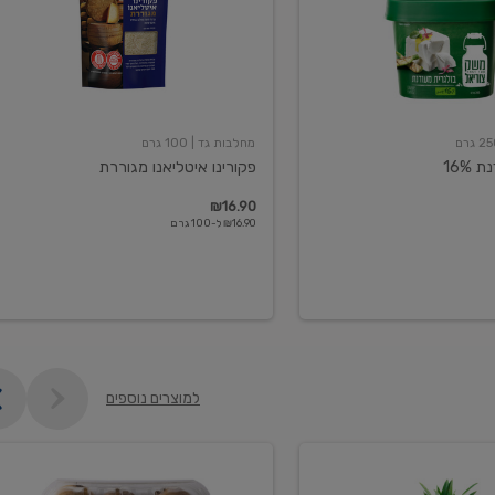
מחלבות גד
| 100 גרם
16%
פקורינו איטליאנו מגוררת
₪16.90
₪16.90 ל-100 גרם
למוצרים נוספים
קיווי
גידול