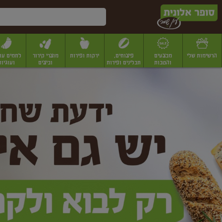
דלג לתוכן הראשי
דלג לתפריט התחתון
דלג לתפריט הקטגוריות
הרשימות שלי
מבצעים
פיצוחים,
ירקות ופירות
מוצרי קירור
לחמים עו
והטבות
תבלינים ופירות
וביצים
ועוגיות
ופר
יבשים
יצוחים, שקדים ואגוזים
פיצוחים במשקל
פיצוחים ארוזים
פירות יבשים
פירות
לונית
ין
מר
ף
בית