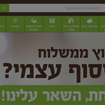
גות
עוף בשר ודגים
שימורים בישול
דגנים
מעדניה סלטים
קפואים
משק
ואפיה
ונקניקים
 יבשים ארוזים
פירות יבשים במשקל
תבלינים
תבלינים במשקל
תבלינים ארוז