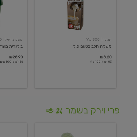
תנובה
| 800 מ"ל
משק צוריאל
| 250 גרם
משקה חלב בטעם וניל
בולגרית מעודנת 
₪28.90
₪8.20
₪1.03 ל-100 מ"ל
₪11.56 ל-100 גרם
פרי וירק בשמר 🍌🥑
מלפפון
אננס