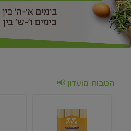
הטבות מועדון 📢
קנו
קנו
נייר
2
טואלט
יח'
בגוון
ממוצרי