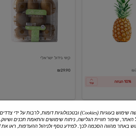
ישראלי
קיווי גידול ישראלי
ון
₪29.90
₪3
10% הנחה
עוד
ה שימוש בעוגיות (
Cookies
) ובטכנולוגיות דומות, לרבות על ידי צדדים
האתר, שיפור חוויית הגלישה, ניתוח שימושים והתאמת תכנים ושיווק.
למוצרים נוספים
 באתר מהווה הסכמה לכך. למידע נוסף ולניהול ההעדפות, ראו את [