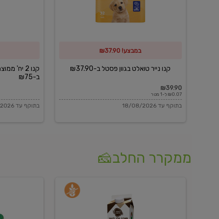
פסטל
כביסה
ב-₪37.90
וגיהוץ
של
במבצע! ₪37.90
כביסכל
ב-₪75
קנו נייר טואלט בגוון פסטל ב-₪37.90
קנו 2 יח' מ
ב-₪75
₪39.90
₪0.07 ל-1 מטר
בתוקף עד 18/08/2026
בתוקף עד 18/08/2026
ממקרר החלב🧀
משקה
בולגרית
חלב
מעודנת
בטעם
16%
וניל