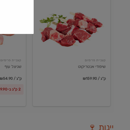
שיפודי
שניצל
אנטריקוט
עוף
קצביית פרימיום
קצביית פרימיום
שיפודי אנטריקוט
שניצל עוף
₪159.90 / ק"ג
₪54.90 / ק"ג
2 ק"ג ב-₪99.90
יינות 🍷