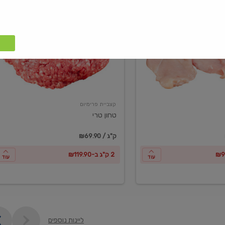
טחון
טרי
קצביית פרימיום
טחון טרי
₪69.90 / ק"ג
2 ק"ג ב-₪119.90
עוד
עוד
ליינות נוספים