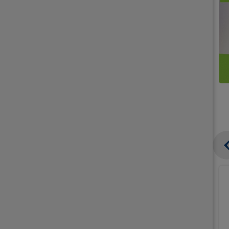
קנו
קנו
ממוצרי
2
תחליפי
יח'
חלב
אורז