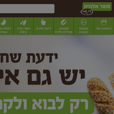
דלג לתוכן הראשי
דלג לתפריט התחתון
דלג לתפריט הקטגוריות
הרשימות שלי
מבצעים
פיצוחים,
ירקות ופירות
מוצרי קירור
לחמים עו
והטבות
תבלינים ופירות
וביצים
ועוגיות
ופר
יבשים
יצוחים, שקדים ואגוזים
פיצוחים במשקל
פיצוחים ארוזים
פירות יבשים
פירות
לונית
ין
מר
ף
בית