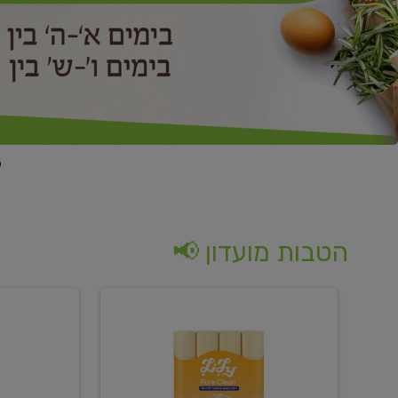
הטבות מועדון 📢
קנו
קנו
נייר
2
טואלט
יח'
בגוון
ממוצרי