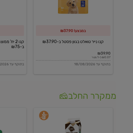
פסטל
כביסה
ב-₪37.90
וגיהוץ
של
במבצע! ₪37.90
כביסכל
ב-₪75
קנו נייר טואלט בגוון פסטל ב-₪37.90
קנו 2 יח' מ
ב-₪75
₪39.90
₪0.07 ל-1 מטר
בתוקף עד 18/08/2026
בתוקף עד 18/08/2026
ממקרר החלב🧀
משקה
בולגרית
חלב
מעודנת
בטעם
16%
וניל