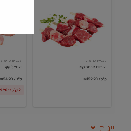
שיפודי
שניצל
אנטריקוט
עוף
קצביית פרימיום
קצביית פרימיום
שיפודי אנטריקוט
שניצל עוף
₪159.90 / ק"ג
₪54.90 / ק"ג
2 ק"ג ב-₪99.90
יינות 🍷