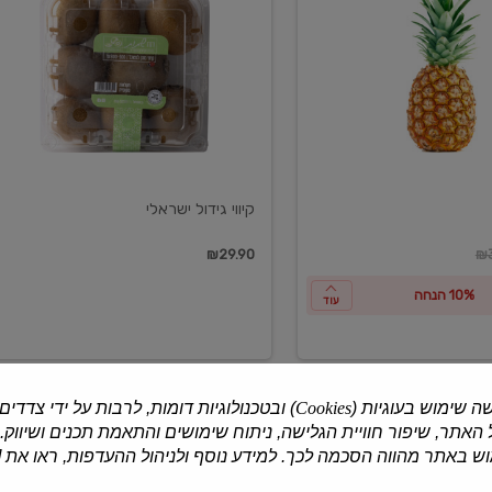
ישראלי
קיווי גידול ישראלי
ון
₪29.90
₪3
10% הנחה
עוד
ה שימוש בעוגיות (
Cookies
) ובטכנולוגיות דומות, לרבות על ידי צדדים
האתר, שיפור חוויית הגלישה, ניתוח שימושים והתאמת תכנים ושיווק.
למוצרים נוספים
 באתר מהווה הסכמה לכך. למידע נוסף ולניהול ההעדפות, ראו את [