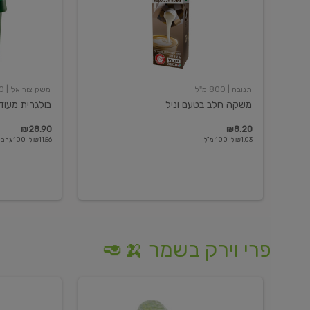
תנובה
| 800 מ"ל
משק צוריאל
| 250 גרם
משקה חלב בטעם וניל
בולגרית מעודנת 
₪28.90
₪8.20
₪1.03 ל-100 מ"ל
₪11.56 ל-100 גרם
פרי וירק בשמר 🍌🥑
מלפפון
אננס