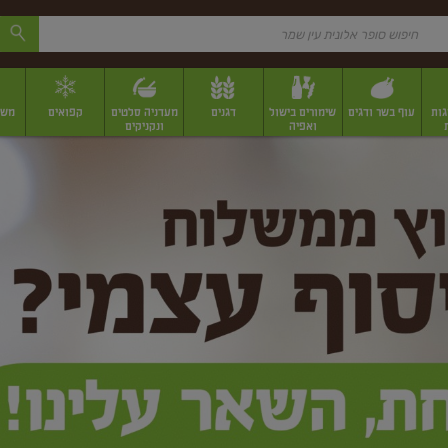
גות
עוף בשר ודגים
שימורים בישול
דגנים
מעדניה סלטים
קפואים
משק
ואפיה
ונקניקים
 יבשים ארוזים
פירות יבשים במשקל
תבלינים
תבלינים במשקל
תבלינים ארוז