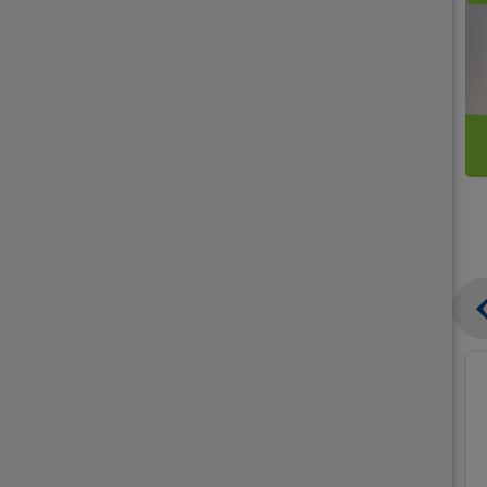
קנו
קנו
ממוצרי
2
תחליפי
יח'
חלב
אורז