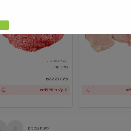
טחון
טרי
קצביית פרימיום
טחון טרי
₪69.90 / ק"ג
2 ק"ג ב-₪119.90
עוד
עוד
ליינות נוספים