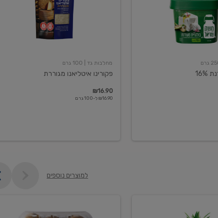
מחלבות גד
| 100 גרם
16%
פקורינו איטליאנו מגוררת
₪16.90
₪16.90 ל-100 גרם
למוצרים נוספים
קיווי
גידול