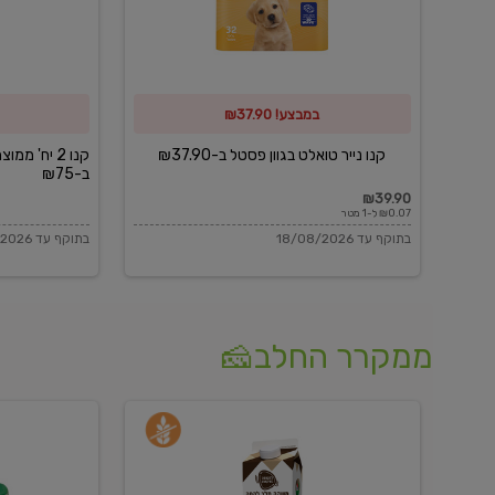
פסטל
כביסה
ב-₪37.90
וגיהוץ
של
במבצע! ₪37.90
כביסכל
ב-₪75
קנו נייר טואלט בגוון פסטל ב-₪37.90
קנו 2 יח' מ
ב-₪75
₪39.90
₪0.07 ל-1 מטר
בתוקף עד 18/08/2026
בתוקף עד 18/08/2026
ממקרר החלב🧀
משקה
בולגרית
חלב
מעודנת
בטעם
16%
וניל