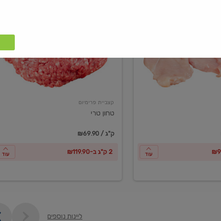
טחון
טרי
קצביית פרימיום
טחון טרי
₪69.90 / ק"ג
2 ק"ג ב-₪119.90
עוד
עוד
ליינות נוספים