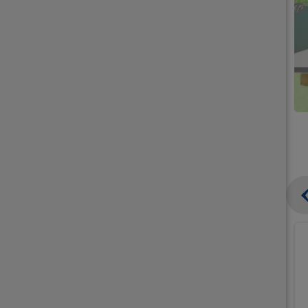
קנו
קנו
ממוצרי
2
תחליפי
יח'
חלב
אורז