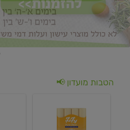
הטבות מועדון 📢
קנו
קנו
נייר
2
טואלט
יח'
בגוון
ממוצרי