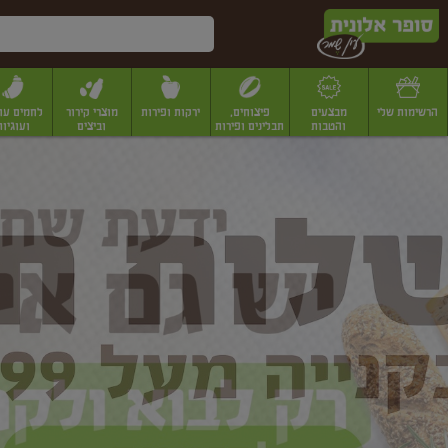
דלג לתוכן הראשי
דלג לתפריט התחתון
דלג לתפריט הקטגוריות
הרשימות שלי
מבצעים
פיצוחים,
ירקות ופירות
מוצרי קירור
לחמים עו
והטבות
תבלינים ופירות
וביצים
ועוגיות
ופר
יבשים
יצוחים, שקדים ואגוזים
פיצוחים במשקל
פיצוחים ארוזים
פירות יבשים
פירות
לונית
ין
מר
ף
בית