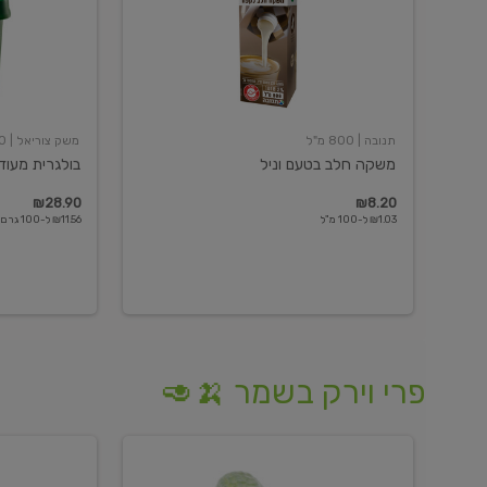
תנובה
| 800 מ"ל
משק צוריאל
| 250 גרם
משקה חלב בטעם וניל
בולגרית מעודנת 
₪28.90
₪8.20
₪1.03 ל-100 מ"ל
₪11.56 ל-100 גרם
פרי וירק בשמר 🍌🥑
מלפפון
אננס