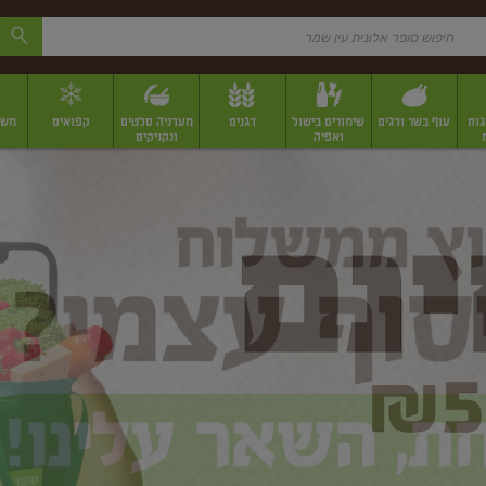
גות
עוף בשר ודגים
שימורים בישול
דגנים
מעדניה סלטים
קפואים
משק
ואפיה
ונקניקים
 יבשים ארוזים
פירות יבשים במשקל
תבלינים
תבלינים במשקל
תבלינים ארוז