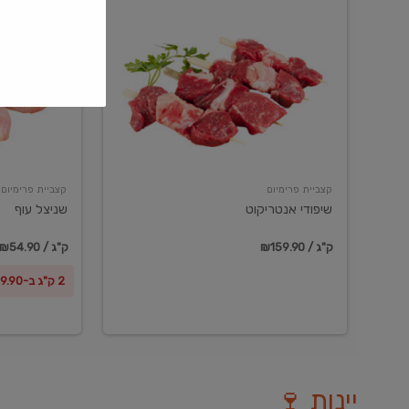
שיפודי
שניצל
אנטריקוט
עוף
קצביית פרימיום
קצביית פרימיום
שיפודי אנטריקוט
שניצל עוף
₪159.90 / ק"ג
₪54.90 / ק"ג
2 ק"ג ב-₪99.90
יינות 🍷