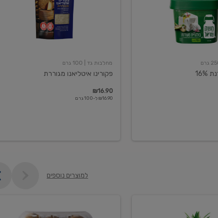
מחלבות גד
| 100 גרם
16%
פקורינו איטליאנו מגוררת
₪16.90
₪16.90 ל-100 גרם
למוצרים נוספים
קיווי
גידול