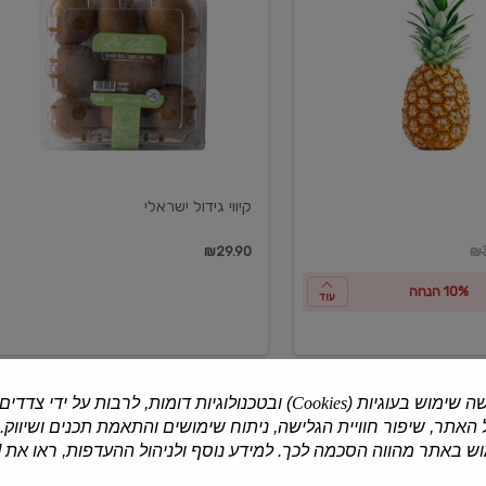
ישראלי
קיווי גידול ישראלי
ון
₪29.90
₪3
10% הנחה
עוד
ה שימוש בעוגיות (
Cookies
) ובטכנולוגיות דומות, לרבות על ידי צדדים
האתר, שיפור חוויית הגלישה, ניתוח שימושים והתאמת תכנים ושיווק.
למוצרים נוספים
 באתר מהווה הסכמה לכך. למידע נוסף ולניהול ההעדפות, ראו את [