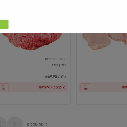
טחון
טרי
קצביית פרימיום
טחון טרי
₪69.90 / ק"ג
2 ק"ג ב-₪119.90
עוד
עוד
ליינות נוספים