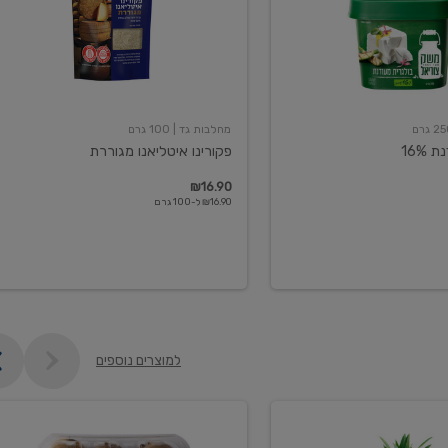
מחלבות גד
| 100 גרם
16%
פקורינו איטליאנו מגוררת
₪16.90
₪16.90 ל-100 גרם
למוצרים נוספים
קיווי
גידול