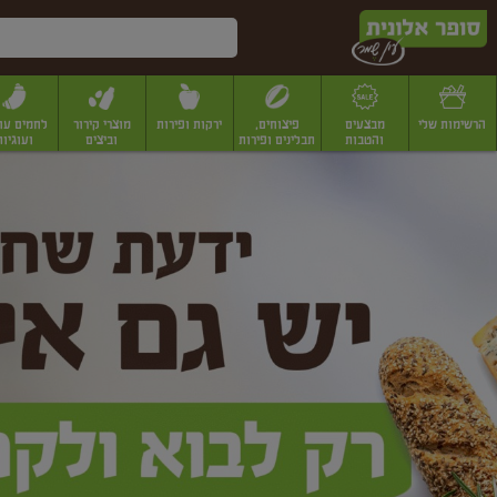
דלג לתוכן הראשי
דלג לתפריט התחתון
דלג לתפריט הקטגוריות
הרשימות שלי
מבצעים
פיצוחים,
ירקות ופירות
מוצרי קירור
לחמים עו
והטבות
תבלינים ופירות
וביצים
ועוגיות
ופר
יבשים
יצוחים, שקדים ואגוזים
פיצוחים במשקל
פיצוחים ארוזים
פירות יבשים
פירות
לונית
ין
מר
ף
בית