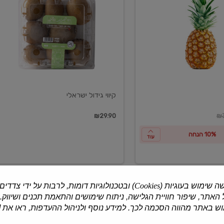
ישראלי
קיווי גידול ישראלי
ון
₪29.90
₪3
10% הנחה
עוד
ה שימוש בעוגיות (
Cookies
) ובטכנולוגיות דומות, לרבות על ידי צדדים
האתר, שיפור חוויית הגלישה, ניתוח שימושים והתאמת תכנים ושיווק.
למוצרים נוספים
 באתר מהווה הסכמה לכך. למידע נוסף ולניהול ההעדפות, ראו את [