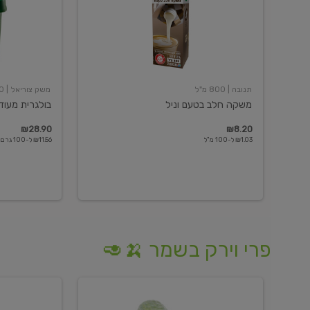
תנובה
| 800 מ"ל
משק צוריאל
| 250 גרם
משקה חלב בטעם וניל
בולגרית מעודנת 
₪28.90
₪8.20
₪1.03 ל-100 מ"ל
₪11.56 ל-100 גרם
פרי וירק בשמר 🍌🥑
מלפפון
אננס