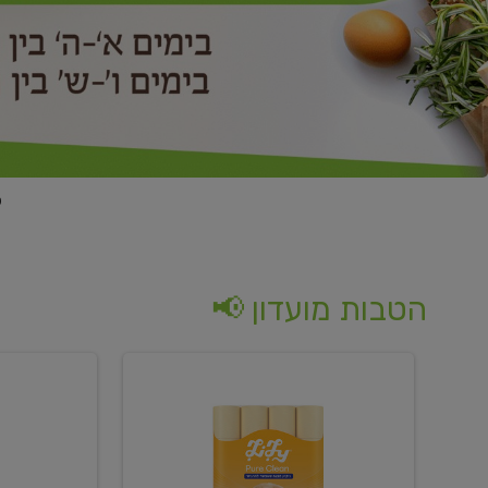
הטבות מועדון 📢
קנו
קנו
נייר
2
טואלט
יח'
בגוון
ממוצרי