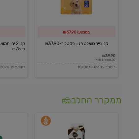
פסטל
כביסה
ב-₪37.90
וגיהוץ
של
במבצע! ₪37.90
כביסכל
ב-₪75
קנו נייר טואלט בגוון פסטל ב-₪37.90
קנו 2 יח' מ
ב-₪75
₪39.90
₪0.07 ל-1 מטר
בתוקף עד 18/08/2026
בתוקף עד 18/08/2026
ממקרר החלב🧀
משקה
בולגרית
חלב
מעודנת
בטעם
16%
וניל