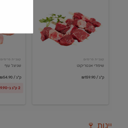
שיפודי
שניצל
אנטריקוט
עוף
קצביית פרימיום
קצביית פרימיום
שיפודי אנטריקוט
שניצל עוף
₪159.90 / ק"ג
₪54.90 / ק"ג
2 ק"ג ב-₪99.90
יינות 🍷