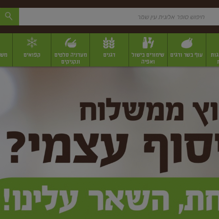
גות
עוף בשר ודגים
שימורים בישול
דגנים
מעדניה סלטים
קפואים
משק
ואפיה
ונקניקים
 יבשים ארוזים
פירות יבשים במשקל
תבלינים
תבלינים במשקל
תבלינים ארוז