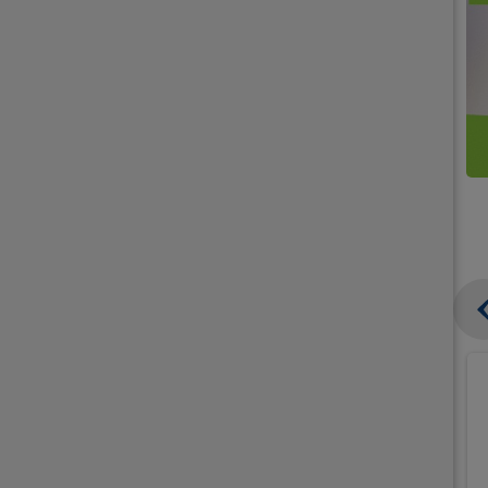
קנו
קנו
ממוצרי
2
תחליפי
יח'
חלב
אורז