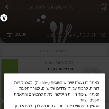
יצוחים במשקל
פיצוחים ארוזים
פירות יבשים ארוזים
פירות יבשים במשקל
תבלינים במשקל
תבלינים ארוזים
ירקות
עלים ועשבי תיבול
עלים ועשבי תיבול
estions.
צלחות, כוסות, קערות, מגשים
מסננים
לא מצאתם ?
לחץ כאן
דנטס אריזות
|
20 יח'
סט צלחות פרח
הוסיפו
באתר זה נעשה שימוש בעוגיות (
Cookies
) ובטכנולוגיות
דומות, לרבות על ידי צדדים שלישיים, לצורך תפעול
מחיר מחירון
₪34.90
האתר, שיפור חוויית הגלישה, ניתוח שימושים והתאמת
₪17.45 ל-10 יח'
תכנים ושיווק.
המשך השימוש באתר מהווה הסכמה לכך. למידע נוסף
10 יח'