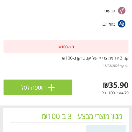
ולניהול ההעדפות, ראו את [
מדיניות הפרטיות
].
טבעוני
כחול לבן
אישור
3 ב-₪100
קנו 3 יח' ממוצרי יין של יקב ברקן ב-₪100
בתוקף 18/08/2026
+
₪35.90
הוספה לסל
₪4.79 ל-100 מ"ל
הטבות מועדון 📢
לכל המבצעים
מגוון מוצרי מבצע - 3 ב-₪100
מו
מו
מו
מו
מו
מו
מו
מו
מו
מו
מו
מו
מו
מו
מו
מו
מו
מו
מו
מו
כל המוצרים
בית
מבצעים
הרשימות שלי
עגלה
מחיר מחירון
מחיר מחירון
מחיר