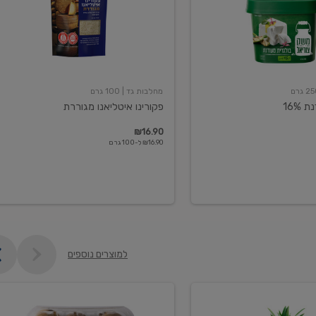
מחלבות גד
| 100 גרם
16%
פקורינו איטליאנו מגוררת
₪16.90
₪16.90 ל-100 גרם
למוצרים נוספים
קיווי
גידול