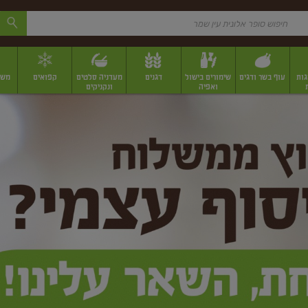
גות
עוף בשר ודגים
שימורים בישול
דגנים
מעדניה סלטים
קפואים
משק
ואפיה
ונקניקים
 יבשים ארוזים
פירות יבשים במשקל
תבלינים
תבלינים במשקל
תבלינים ארוז