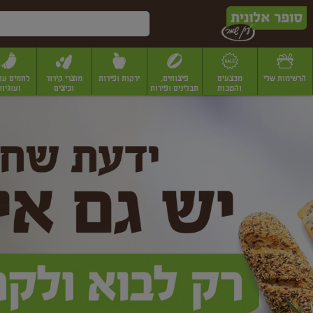
דלג לתוכן הראשי
דלג לתפריט התחתון
דלג לתפריט הקטגוריות
הרשימות שלי
מבצעים
פיצוחים,
ירקות ופירות
מוצרי קירור
לחמים עו
והטבות
תבלינים ופירות
וביצים
ועוגיות
ופר
יבשים
יצוחים, שקדים ואגוזים
פיצוחים במשקל
פיצוחים ארוזים
פירות יבשים
פירות
לונית
ין
מר
ף
בית