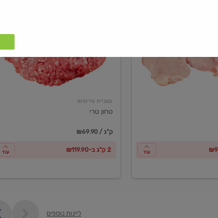
טחון
טרי
קצביית פרימיום
טחון טרי
₪69.90 / ק"ג
2 ק"ג ב-₪119.90
עוד
עוד
ליינות נוספים