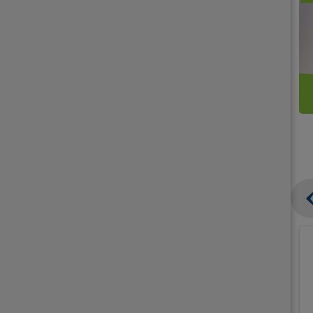
קנו
קנו
ממוצרי
2
תחליפי
יח'
חלב
אורז