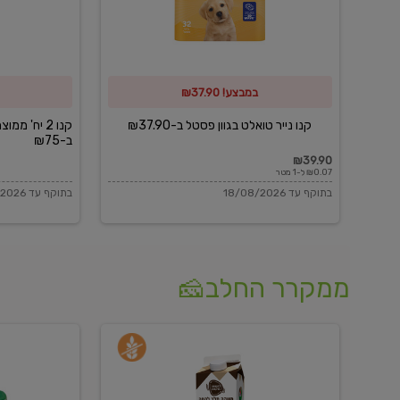
פסטל
כביסה
ב-₪37.90
וגיהוץ
של
במבצע! ₪37.90
כביסכל
ב-₪75
קנו נייר טואלט בגוון פסטל ב-₪37.90
קנו 2 יח' מ
ב-₪75
₪39.90
₪0.07 ל-1 מטר
בתוקף עד 18/08/2026
בתוקף עד 18/08/2026
ממקרר החלב🧀
משקה
בולגרית
חלב
מעודנת
בטעם
16%
וניל