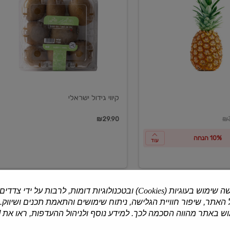
ישראלי
קיווי גידול ישראלי
ון
₪29.90
₪3
10% הנחה
עוד
ה שימוש בעוגיות (
Cookies
) ובטכנולוגיות דומות, לרבות על ידי צדדים
האתר, שיפור חוויית הגלישה, ניתוח שימושים והתאמת תכנים ושיווק.
למוצרים נוספים
 באתר מהווה הסכמה לכך. למידע נוסף ולניהול ההעדפות, ראו את [