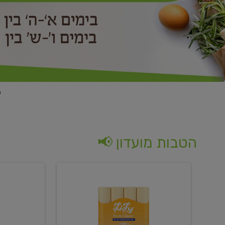
הטבות מועדון 📢
קנו
קנו
נייר
2
טואלט
יח'
בגוון
ממוצרי