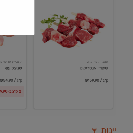
שיפודי
שניצל
אנטריקוט
עוף
קצביית פרימיום
קצביית פרימיום
שיפודי אנטריקוט
שניצל עוף
₪159.90 / ק"ג
₪54.90 / ק"ג
2 ק"ג ב-₪99.90
יינות 🍷