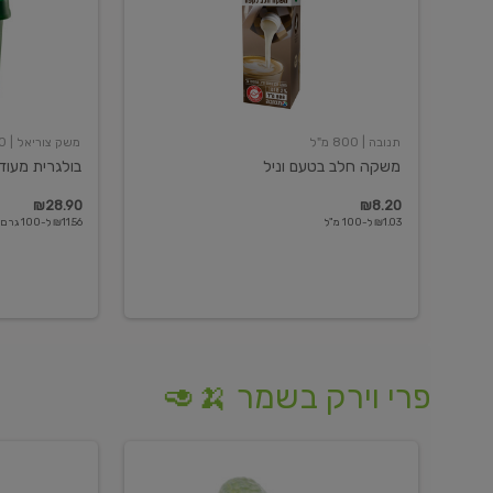
תנובה
| 800 מ"ל
משק צוריאל
| 250 גרם
משקה חלב בטעם וניל
בולגרית מעודנת 
₪28.90
₪8.20
₪1.03 ל-100 מ"ל
₪11.56 ל-100 גרם
פרי וירק בשמר 🍌🥑
מלפפון
אננס