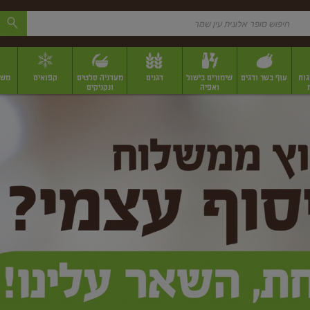
גות
עוף בשר ודגים
שימורים בישול
דגנים
מעדניה סלטים
קפואים
משק
ואפיה
ונקניקים
 יבשים ארוזים
פירות יבשים במשקל
תבלינים
תבלינים במשקל
תבלינים ארוז