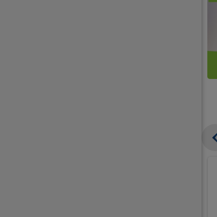
קנו
קנו
ממוצרי
2
תחליפי
יח'
חלב
אורז