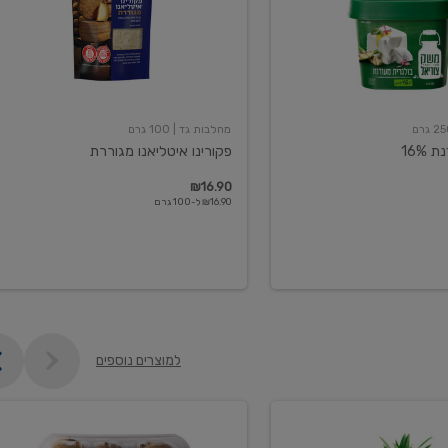
מחלבות גד
| 100 גרם
16%
פקורינו איטליאנו מגוררת
₪16.90
₪16.90 ל-100 גרם
למוצרים נוספים
קיווי
גידול