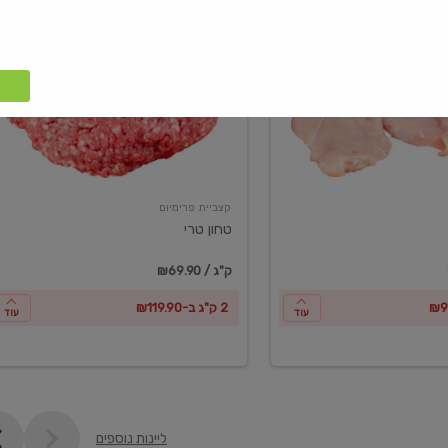
טחון
טרי
קצביית פרימיום
טחון טרי
₪69.90 / ק"ג
2 ק"ג ב-₪119.90
עוד
עוד
ליינות נוספים