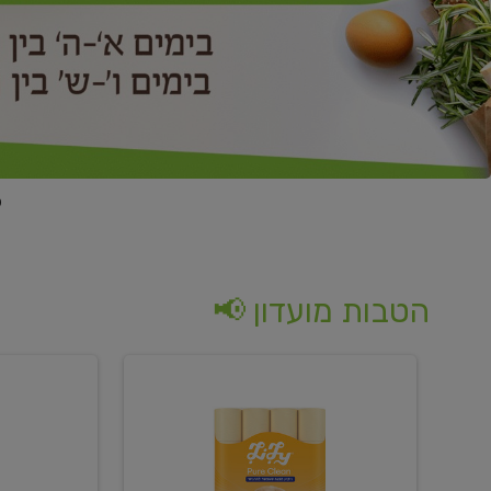
הטבות מועדון 📢
קנו
קנו
נייר
2
טואלט
יח'
בגוון
ממוצרי