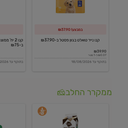
פסטל
כביסה
ב-₪37.90
וגיהוץ
של
במבצע! ₪37.90
כביסכל
ב-₪75
קנו נייר טואלט בגוון פסטל ב-₪37.90
קנו 2 יח' מ
ב-₪75
₪39.90
₪0.07 ל-1 מטר
בתוקף עד 18/08/2026
בתוקף עד 18/08/2026
ממקרר החלב🧀
משקה
בולגרית
חלב
מעודנת
בטעם
16%
וניל