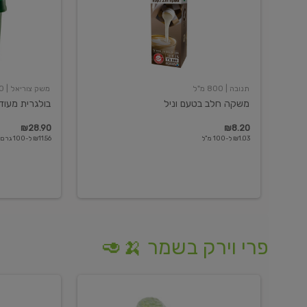
תנובה
| 800 מ"ל
משק צוריאל
| 250 גרם
משקה חלב בטעם וניל
בולגרית מעודנת 
₪28.90
₪8.20
₪1.03 ל-100 מ"ל
₪11.56 ל-100 גרם
פרי וירק בשמר 🍌🥑
מלפפון
אננס