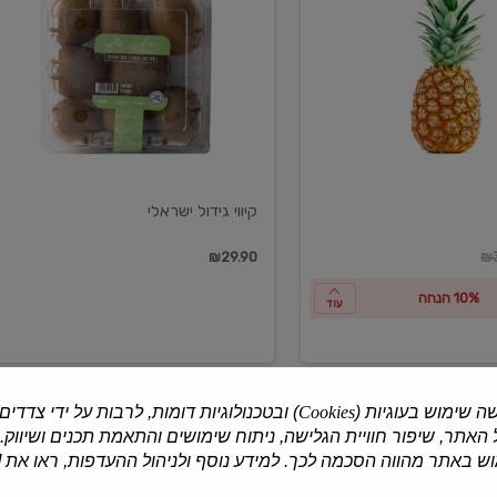
ישראלי
קיווי גידול ישראלי
ון
₪29.90
₪3
10% הנחה
עוד
ה שימוש בעוגיות (
Cookies
) ובטכנולוגיות דומות, לרבות על ידי צדדים
האתר, שיפור חוויית הגלישה, ניתוח שימושים והתאמת תכנים ושיווק.
למוצרים נוספים
 באתר מהווה הסכמה לכך. למידע נוסף ולניהול ההעדפות, ראו את [