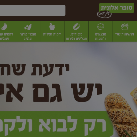
דלג לתוכן הראשי
דלג לתפריט התחתון
דלג לתפריט הקטגוריות
הרשימות שלי
מבצעים
פיצוחים,
ירקות ופירות
מוצרי קירור
לחמים עו
והטבות
תבלינים ופירות
וביצים
ועוגיות
ופר
יבשים
יצוחים, שקדים ואגוזים
פיצוחים במשקל
פיצוחים ארוזים
פירות יבשים
פירות
לונית
ין
מר
ף
בית