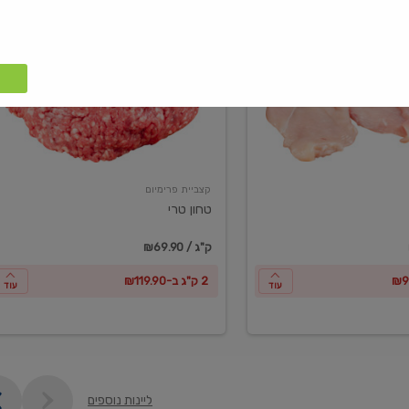
טחון
טרי
קצביית פרימיום
טחון טרי
₪69.90 / ק"ג
2 ק"ג ב-₪119.90
עוד
עוד
ליינות נוספים