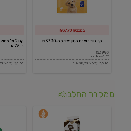
פסטל
כביסה
ב-₪37.90
וגיהוץ
של
במבצע! ₪37.90
כביסכל
ב-₪75
קנו נייר טואלט בגוון פסטל ב-₪37.90
קנו 2 יח' מ
ב-₪75
₪39.90
₪0.07 ל-1 מטר
בתוקף עד 18/08/2026
בתוקף עד 18/08/2026
ממקרר החלב🧀
משקה
בולגרית
חלב
מעודנת
בטעם
16%
וניל