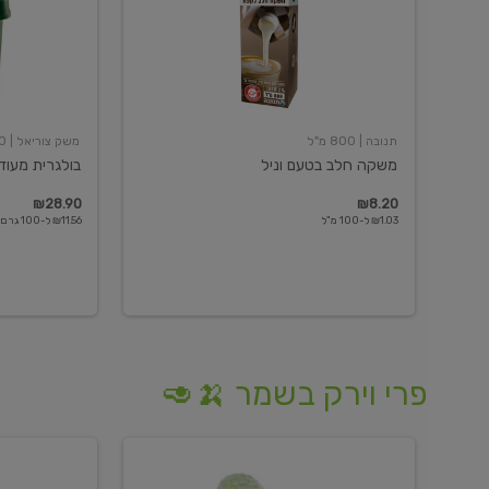
תנובה
| 800 מ"ל
משק צוריאל
| 250 גרם
משקה חלב בטעם וניל
בולגרית מעודנת 
₪28.90
₪8.20
₪1.03 ל-100 מ"ל
₪11.56 ל-100 גרם
פרי וירק בשמר 🍌🥑
מלפפון
אננס