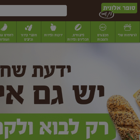
דלג לתוכן הראשי
דלג לתפריט התחתון
דלג לתפריט הקטגוריות
הרשימות שלי
מבצעים
פיצוחים,
ירקות ופירות
מוצרי קירור
לחמים עו
והטבות
תבלינים ופירות
וביצים
ועוגיות
ופר
יבשים
יצוחים, שקדים ואגוזים
פיצוחים במשקל
פיצוחים ארוזים
פירות יבשים
פירות
לונית
ין
מר
ף
בית