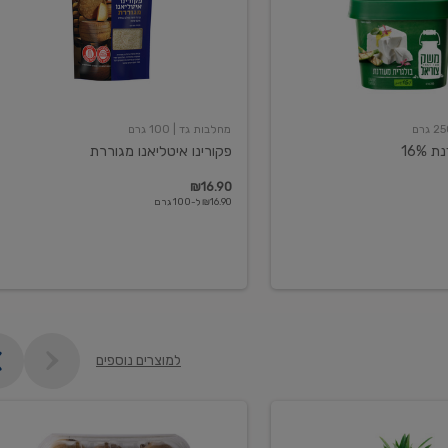
מחלבות גד
| 100 גרם
16%
פקורינו איטליאנו מגוררת
₪16.90
₪16.90 ל-100 גרם
למוצרים נוספים
קיווי
גידול