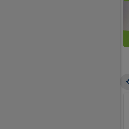
קנו
קנו
ממוצרי
2
תחליפי
יח'
חלב
אורז