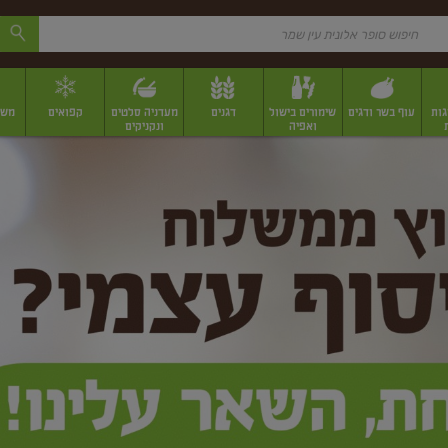
גות
עוף בשר ודגים
שימורים בישול
דגנים
מעדניה סלטים
קפואים
משק
ואפיה
ונקניקים
 יבשים ארוזים
פירות יבשים במשקל
תבלינים
תבלינים במשקל
תבלינים ארוז