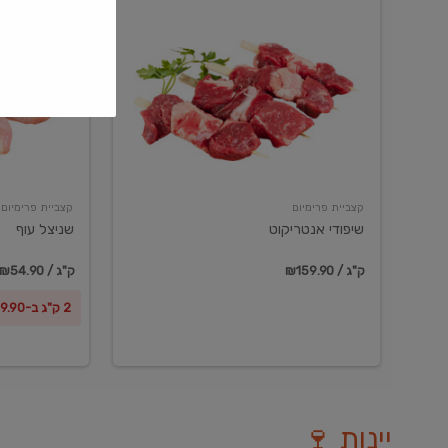
שיפודי
שניצל
אנטריקוט
עוף
קצביית פרימיום
קצביית פרימיום
שיפודי אנטריקוט
שניצל עוף
₪159.90 / ק"ג
₪54.90 / ק"ג
2 ק"ג ב-₪99.90
יינות 🍷