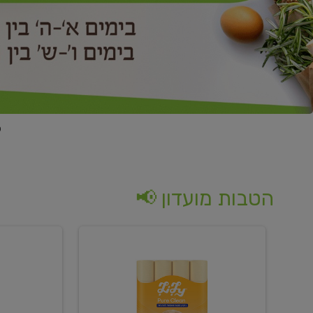
הטבות מועדון 📢
קנו
קנו
נייר
2
טואלט
יח'
בגוון
ממוצרי