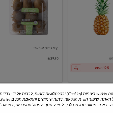
ישראלי
קיווי גידול ישראלי
ון
₪29.90
₪3
10% הנחה
עוד
ה שימוש בעוגיות (
Cookies
) ובטכנולוגיות דומות, לרבות על ידי צדדים
האתר, שיפור חוויית הגלישה, ניתוח שימושים והתאמת תכנים ושיווק.
למוצרים נוספים
 באתר מהווה הסכמה לכך. למידע נוסף ולניהול ההעדפות, ראו את [