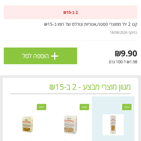
ולניהול ההעדפות, ראו את [
מדיניות הפרטיות
].
2 ב-₪15
קנו 2 יח' ממוצרי פסטה,אטריות ונודלס של רומו‎ ב-₪15
אישור
בתוקף 18/08/2026
+
₪9.90
הוספה לסל
₪1.98 ל-100 גרם
מגוון מוצרי מבצע - 2 ב-₪15
מחיר מחירון
מחיר מחירון
מחיר
הטבות מועדון 📢
לכל המבצעים
מו
מו
מו
מו
מו
מו
מו
מו
מו
מו
מו
מו
מו
מו
מו
מו
מו
מו
מו
מו
כל המוצרים
בית
מבצעים
הרשימות שלי
עגלה