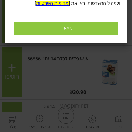
ולניהול ההעדפות, ראו את [
מדיניות הפרטיות
].
שקיות לאיסוף צרכים
הוסיפו
אישור
מחיר מחירון
₪13.90
₪6.95 ל-10 יח'
א.ש פדים לכלב 14 יח` 56*56
הוסיפו
מחיר מחירון
₪30.90
MOODIFY PET
|
1.5 ק"ג
חול ג'ל לחתולים
כל המוצרים
בית
מבצעים
הרשימות שלי
עגלה
הוסיפו