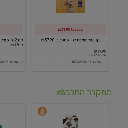
פסטל
כביסה
ב-₪37.90
וגיהוץ
של
במבצע! ₪37.90
כביסכל
ב-₪75
קנו נייר טואלט בגוון פסטל ב-₪37.90
קנו 2 יח' מ
ב-₪75
₪39.90
₪0.07 ל-1 מטר
בתוקף עד 18/08/2026
בתוקף עד 18/08/2026
ממקרר החלב🧀
משקה
בולגרית
חלב
מעודנת
בטעם
16%
וניל