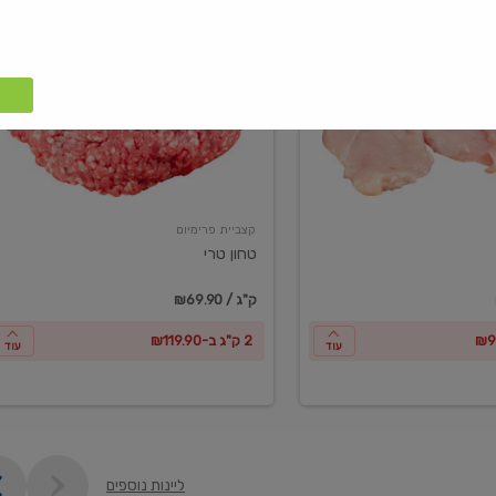
טחון
טרי
קצביית פרימיום
טחון טרי
₪69.90 / ק"ג
2 ק"ג ב-₪119.90
עוד
עוד
ליינות נוספים