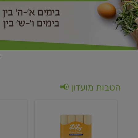
הטבות מועדון 📢
קנו
קנו
נייר
2
טואלט
יח'
בגוון
ממוצרי