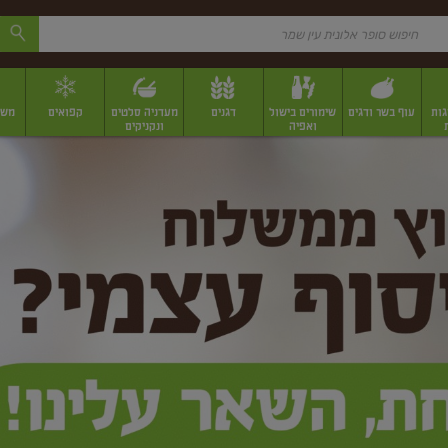
גות
עוף בשר ודגים
שימורים בישול
דגנים
מעדניה סלטים
קפואים
משק
ואפיה
ונקניקים
 יבשים ארוזים
פירות יבשים במשקל
תבלינים
תבלינים במשקל
תבלינים ארוז