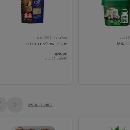
מחלבות גד
| 100 גרם
16%
פקורינו איטליאנו מגוררת
₪16.90
₪16.90 ל-100 גרם
למוצרים נוספים
קיווי
גידול