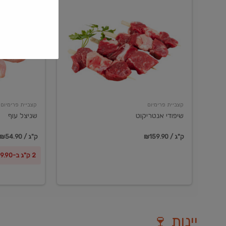
שיפודי
שניצל
אנטריקוט
עוף
קצביית פרימיום
קצביית פרימיום
שיפודי אנטריקוט
שניצל עוף
₪159.90 / ק"ג
₪54.90 / ק"ג
2 ק"ג ב-₪99.90
יינות 🍷