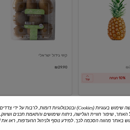
ישראלי
קיווי גידול ישראלי
ון
₪29.90
₪3
10% הנחה
עוד
ה שימוש בעוגיות (
Cookies
) ובטכנולוגיות דומות, לרבות על ידי צדדים
האתר, שיפור חוויית הגלישה, ניתוח שימושים והתאמת תכנים ושיווק.
למוצרים נוספים
 באתר מהווה הסכמה לכך. למידע נוסף ולניהול ההעדפות, ראו את [