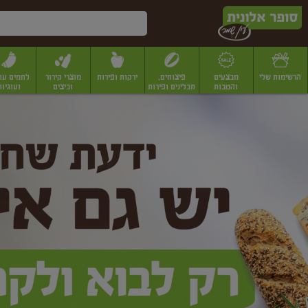
דלג לתוכן הראשי
דלג לתפריט התחתון
דלג לתפריט הקטגוריות
הרשימות שלי
מבצעים
פיצוחים,
ירקות ופירות
מוצרי קירור
לחמים עו
והטבות
תבלינים ופירות
וביצים
ועוגיות
ופר
יבשים
יצוחים, שקדים ואגוזים
פיצוחים במשקל
פיצוחים ארוזים
פירות יבשים
פירות
לונית
ין
מר
ף
בית