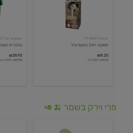
תנובה
| 800 מ"ל
משק צוריאל
| 250 גרם
משקה חלב בטעם וניל
בולגרית מעודנת 
₪28.90
₪8.20
₪1.03 ל-100 מ"ל
₪11.56 ל-100 גרם
פרי וירק בשמר 🍌🥑
מלפפון
אננס