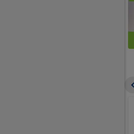
קנו
קנו
ממוצרי
2
תחליפי
יח'
חלב
אורז