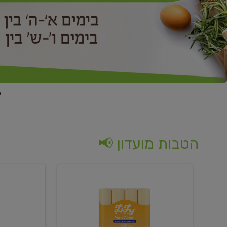
הטבות מועדון 📢
קנו
קנו
נייר
2
טואלט
יח'
בגוון
ממוצרי