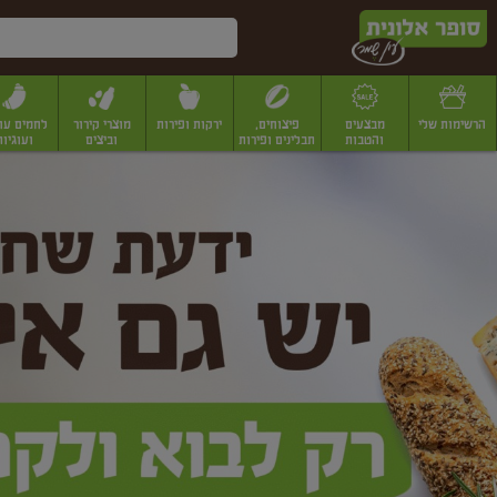
דלג לתוכן הראשי
דלג לתפריט התחתון
דלג לתפריט הקטגוריות
הרשימות שלי
מבצעים
פיצוחים,
ירקות ופירות
מוצרי קירור
לחמים עו
והטבות
תבלינים ופירות
וביצים
ועוגיות
ופר
יבשים
יצוחים, שקדים ואגוזים
פיצוחים במשקל
פיצוחים ארוזים
פירות יבשים
פירות
לונית
ין
מר
ף
בית