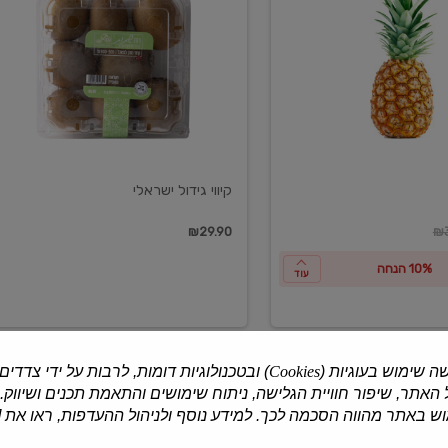
ישראלי
קיווי גידול ישראלי
ון
₪29.90
₪3
10% הנחה
עוד
ה שימוש בעוגיות (
Cookies
) ובטכנולוגיות דומות, לרבות על ידי צדדים
האתר, שיפור חוויית הגלישה, ניתוח שימושים והתאמת תכנים ושיווק.
למוצרים נוספים
 באתר מהווה הסכמה לכך. למידע נוסף ולניהול ההעדפות, ראו את [