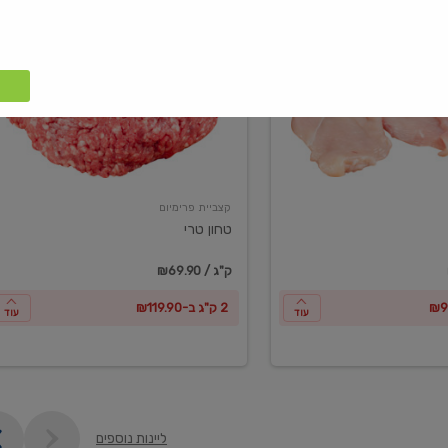
טחון
טרי
קצביית פרימיום
טחון טרי
₪69.90 / ק"ג
2 ק"ג ב-₪119.90
עוד
עוד
ליינות נוספים