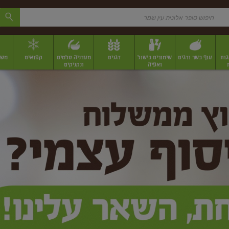
גות
עוף בשר ודגים
שימורים בישול
דגנים
מעדניה סלטים
קפואים
משק
ואפיה
ונקניקים
 יבשים ארוזים
פירות יבשים במשקל
תבלינים
תבלינים במשקל
תבלינים ארוז