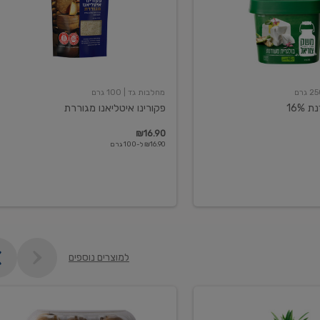
מחלבות גד
| 100 גרם
16%
פקורינו איטליאנו מגוררת
₪16.90
₪16.90 ל-100 גרם
למוצרים נוספים
קיווי
גידול