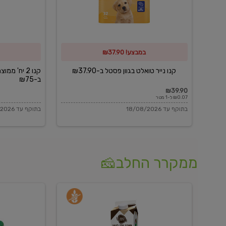
פסטל
כביסה
ב-₪37.90
וגיהוץ
של
במבצע! ₪37.90
כביסכל
ב-₪75
קנו נייר טואלט בגוון פסטל ב-₪37.90
קנו 2 יח' מ
ב-₪75
₪39.90
₪0.07 ל-1 מטר
בתוקף עד 18/08/2026
בתוקף עד 18/08/2026
ממקרר החלב🧀
משקה
בולגרית
חלב
מעודנת
בטעם
16%
וניל