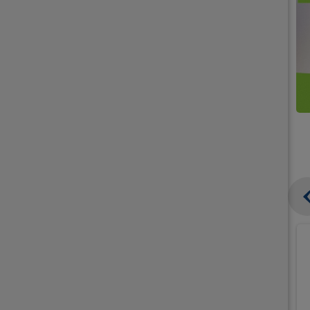
קנו
קנו
ממוצרי
2
תחליפי
יח'
חלב
אורז