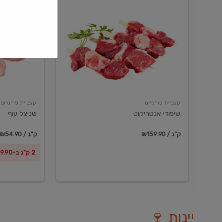
שיפודי
שניצל
אנטריקוט
עוף
קצביית פרימיום
קצביית פרימיום
שיפודי אנטריקוט
שניצל עוף
₪159.90 / ק"ג
₪54.90 / ק"ג
2 ק"ג ב-₪99.90
יינות 🍷