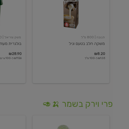
תנובה
| 800 מ"ל
משק צוריאל
| 250 גרם
משקה חלב בטעם וניל
בולגרית מעודנת 
₪28.90
₪8.20
₪1.03 ל-100 מ"ל
₪11.56 ל-100 גרם
פרי וירק בשמר 🍌🥑
מלפפון
אננס