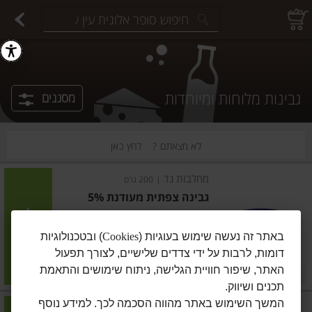
יצוחים במשקל
פיצוחים ארוזים
פירות יבשים ארוזים
פירות יבשים במשקל
תבלינים במשקל
תבלינים ארוזים
ירקות
עלים ועשבי תיבול
עלים ועשבי תיבול
estions.
גבינות מלוחות ומיוחדות
מסננים
לא מצאתם ?
לחץ כאן
מחלבות גד
|
200 גרם
גבינה צפתית מעודנת 5%
הוסיפו
באתר זה נעשה שימוש בעוגיות (
Cookies
) ובטכנולוגיות
דומות, לרבות על ידי צדדים שלישיים, לצורך תפעול
מחיר מבצע
₪18.50
₪15.50
האתר, שיפור חוויית הגלישה, ניתוח שימושים והתאמת
במבצע! ₪15.50
₪9.25 ל-100 גרם
תכנים ושיווק.
המשך השימוש באתר מהווה הסכמה לכך. למידע נוסף
מוטק'ה החולב
|
250 גרם