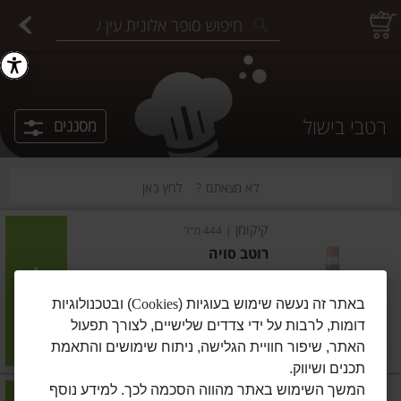
יצוחים במשקל
פיצוחים ארוזים
פירות יבשים ארוזים
פירות יבשים במשקל
תבלינים במשקל
תבלינים ארוזים
ירקות
עלים ועשבי תיבול
עלים ועשבי תיבול
estions.
רטבי בישול
מסננים
לא מצאתם ?
לחץ כאן
קיקומן
|
444 מ"ל
רוטב סויה
חסר במלאי
הוסיפו
באתר זה נעשה שימוש בעוגיות (
Cookies
) ובטכנולוגיות
דומות, לרבות על ידי צדדים שלישיים, לצורך תפעול
מחיר מבצע
₪21.90
₪17.90
האתר, שיפור חוויית הגלישה, ניתוח שימושים והתאמת
במבצע! ₪17.90
₪4.93 ל-100 מ"ל
תכנים ושיווק.
המשך השימוש באתר מהווה הסכמה לכך. למידע נוסף
קנור
|
370 גרם