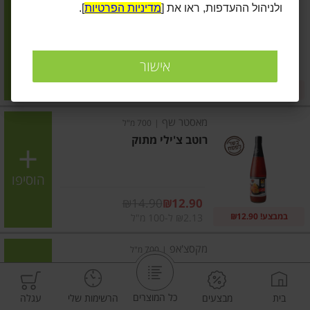
ולניהול ההעדפות, ראו את [
מדיניות הפרטיות
].
רוטב טריאקי
הוסיפו
אישור
מחיר מחירון
₪13.90
2 ב-₪22
₪3.76 ל-100 גרם
מאסטר שף
|
700 מ"ל
רוטב צ'ילי מתוק
הוסיפו
מחיר מבצע
₪14.90
₪12.90
במבצע! ₪12.90
₪2.13 ל-100 מ"ל
מקסצ'אפ
|
700 מ"ל
רוטב צ'ילי מתוק
כל המוצרים
בית
מבצעים
הרשימות שלי
עגלה
הוסיפו