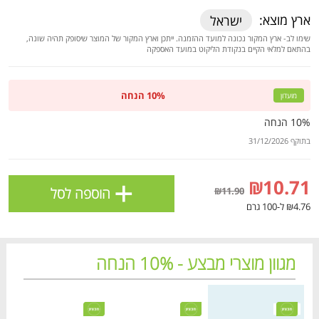
ולניהול ההעדפות, ראו את [
מדיניות הפרטיות
].
ארץ מוצא:
ישראל
שימו לב- ארץ המקור נכונה למועד ההזמנה. ייתכן וארץ המקור של המוצר שיסופק תהיה שונה,
בהתאם למלאי הקיים בנקודת הליקוט במועד האספקה
אישור
10% הנחה
מועדון
10% הנחה
בתוקף 31/12/2026
+
₪10.71
הוספה לסל
₪11.90
₪4.76 ל-100 גרם
הטבות מועדון 📢
לכל המבצעים
מגוון מוצרי מבצע - 10% הנחה
מחיר מבצע
מחיר מחירון
מחיר מבצע
מחיר מחירון
מחיר
מחיר
מו
מו
מו
מו
מו
מו
מו
מו
מו
מו
מו
מו
מו
מו
מו
מו
מו
מו
מו
מו
כל המוצרים
בית
מבצעים
הרשימות שלי
עגלה