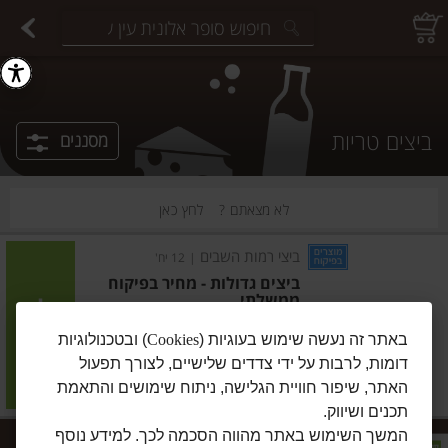
יצוחים במשקל
פיצוחים ארוזים
פירות יבשים ארוזים
פירות יבשים במשקל
תבלינים במשקל
תבלינים ארוזים
ירקות
עלים ועשבי תיבול
עלים ועשבי תיבול
estions.
ביצים טריות
מסננים
לא מצאתם ?
לחץ כאן
ביצי רמות השבים
|
12 יח'
ביצים גדולות - מחיר בפיקוח
ממשלתי
הוסיפו
באתר זה נעשה שימוש בעוגיות (
Cookies
) ובטכנולוגיות
דומות, לרבות על ידי צדדים שלישיים, לצורך תפעול
מחיר מחירון
₪14.24
האתר, שיפור חוויית הגלישה, ניתוח שימושים והתאמת
₪11.87 ל-10 יח'
תכנים ושיווק.
המשך השימוש באתר מהווה הסכמה לכך. למידע נוסף