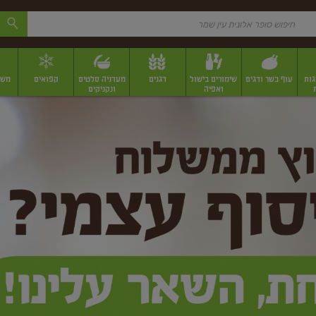
גות
עוף בשר ודגים
שימורים בישול
דגנים
מעדניה סלטים
קפואים
משק
ואפיה
ונקניקים
 יבשים ארוזים
פירות יבשים במשקל
תבלינים
תבלינים במשקל
תבלינים ארוז