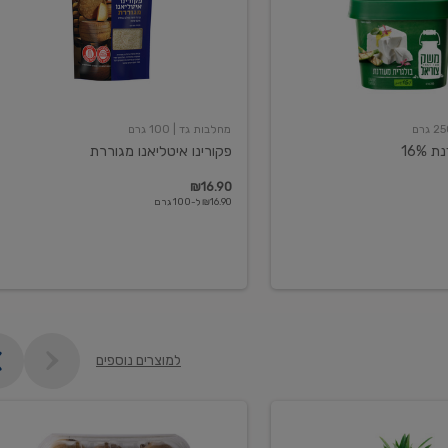
מחלבות גד
| 100 גרם
16%
פקורינו איטליאנו מגוררת
₪16.90
₪16.90 ל-100 גרם
למוצרים נוספים
קיווי
גידול