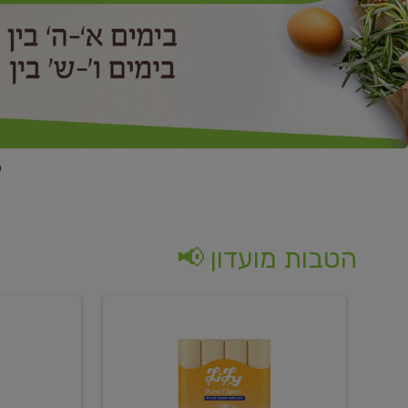
הטבות מועדון 📢
קנו
קנו
נייר
2
טואלט
יח'
בגוון
ממוצרי