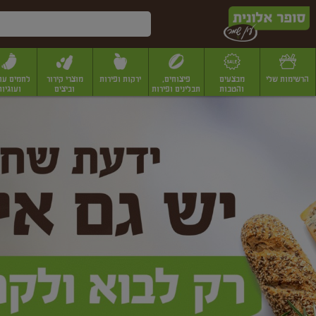
דלג לתוכן הראשי
דלג לתפריט התחתון
דלג לתפריט הקטגוריות
הרשימות שלי
מבצעים
פיצוחים,
ירקות ופירות
מוצרי קירור
לחמים עו
והטבות
תבלינים ופירות
וביצים
ועוגיות
ופר
יבשים
יצוחים, שקדים ואגוזים
פיצוחים במשקל
פיצוחים ארוזים
פירות יבשים
פירות
לונית
ין
מר
ף
בית