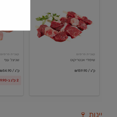
שיפודי
שניצל
אנטריקוט
עוף
קצביית פרימיום
קצביית פרימיום
שיפודי אנטריקוט
שניצל עוף
₪159.90 / ק"ג
₪54.90 / ק"ג
2 ק"ג ב-₪99.90
יינות 🍷