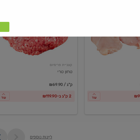
טחון
טרי
קצביית פרימיום
טחון טרי
₪69.90 / ק"ג
2 ק"ג ב-₪119.90
עוד
עוד
ליינות נוספים