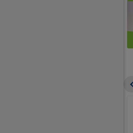
קנו
קנו
ממוצרי
2
תחליפי
יח'
חלב
אורז