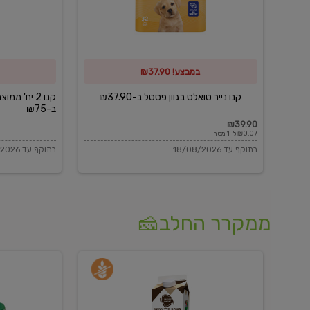
פסטל
כביסה
ב-₪37.90
וגיהוץ
של
במבצע! ₪37.90
כביסכל
ב-₪75
קנו נייר טואלט בגוון פסטל ב-₪37.90
קנו 2 יח' מ
ב-₪75
₪39.90
₪0.07 ל-1 מטר
בתוקף עד 18/08/2026
בתוקף עד 18/08/2026
ממקרר החלב🧀
משקה
בולגרית
חלב
מעודנת
בטעם
16%
וניל