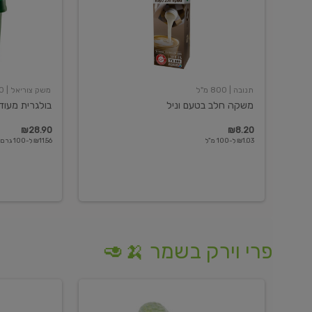
תנובה
| 800 מ"ל
משק צוריאל
| 250 גרם
משקה חלב בטעם וניל
בולגרית מעודנת 
₪28.90
₪8.20
₪1.03 ל-100 מ"ל
₪11.56 ל-100 גרם
פרי וירק בשמר 🍌🥑
מלפפון
אננס