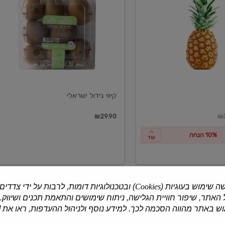
ישראלי
קיווי גידול ישראלי
ון
₪29.90
₪3
10% הנחה
עוד
ה שימוש בעוגיות (
Cookies
) ובטכנולוגיות דומות, לרבות על ידי צדדים
האתר, שיפור חוויית הגלישה, ניתוח שימושים והתאמת תכנים ושיווק.
למוצרים נוספים
 באתר מהווה הסכמה לכך. למידע נוסף ולניהול ההעדפות, ראו את [