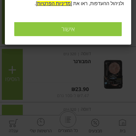
ולניהול ההעדפות, ראו את [
מדיניות הפרטיות
].
מיני המבורגר ריב אנטריקוט 4
יחידות
הוסיפו
אישור
מחיר מחירון
₪22.90
₪7.16 ל-100 גרם
דווסה
|
320 גרם
המבורגר
הוסיפו
מחיר מחירון
₪23.90
₪7.47 ל-100 גרם
דווסה
|
320 גרם
סטייק בורגר
כל המוצרים
בית
מבצעים
הרשימות שלי
עגלה
הוסיפו