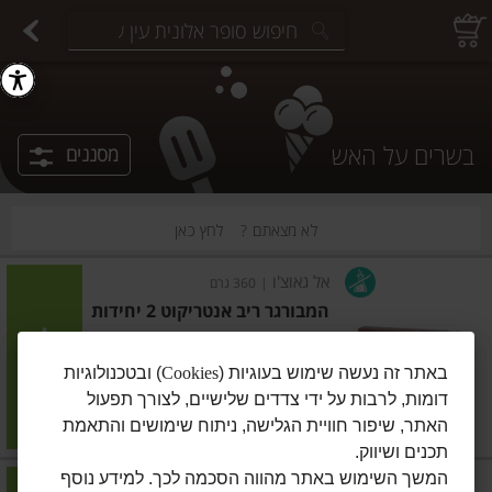
יצוחים במשקל
פיצוחים ארוזים
פירות יבשים ארוזים
פירות יבשים במשקל
תבלינים במשקל
תבלינים ארוזים
ירקות
עלים ועשבי תיבול
עלים ועשבי תיבול
estions.
בשרים על האש
מסננים
לא מצאתם ?
לחץ כאן
אל גאוצ'ו
|
360 גרם
המבורגר ריב אנטריקוט 2 יחידות
הוסיפו
באתר זה נעשה שימוש בעוגיות (
Cookies
) ובטכנולוגיות
דומות, לרבות על ידי צדדים שלישיים, לצורך תפעול
מחיר מחירון
₪22.90
האתר, שיפור חוויית הגלישה, ניתוח שימושים והתאמת
₪6.36 ל-100 גרם
תכנים ושיווק.
המשך השימוש באתר מהווה הסכמה לכך. למידע נוסף
אל גאוצ'ו
|
320 גרם