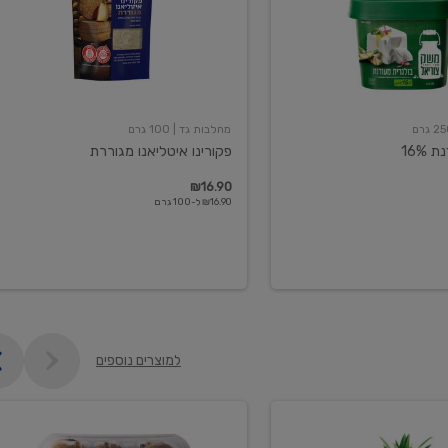
מחלבות גד
| 100 גרם
16%
פקורינו איטליאנו מגוררת
₪16.90
₪16.90 ל-100 גרם
למוצרים נוספים
קיווי
גידול