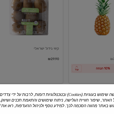
ישראלי
קיווי גידול ישראלי
ון
₪29.90
₪3
10% הנחה
עוד
ה שימוש בעוגיות (
Cookies
) ובטכנולוגיות דומות, לרבות על ידי צדדים
האתר, שיפור חוויית הגלישה, ניתוח שימושים והתאמת תכנים ושיווק.
למוצרים נוספים
 באתר מהווה הסכמה לכך. למידע נוסף ולניהול ההעדפות, ראו את [