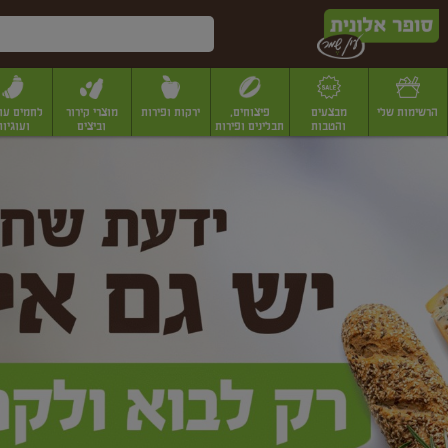
דלג לתוכן הראשי
דלג לתפריט התחתון
דלג לתפריט הקטגוריות
הרשימות שלי
מבצעים
פיצוחים,
ירקות ופירות
מוצרי קירור
לחמים עו
והטבות
תבלינים ופירות
וביצים
ועוגיות
ופר
יבשים
יצוחים, שקדים ואגוזים
פיצוחים במשקל
פיצוחים ארוזים
פירות יבשים
פירות
לונית
ין
מר
ף
בית