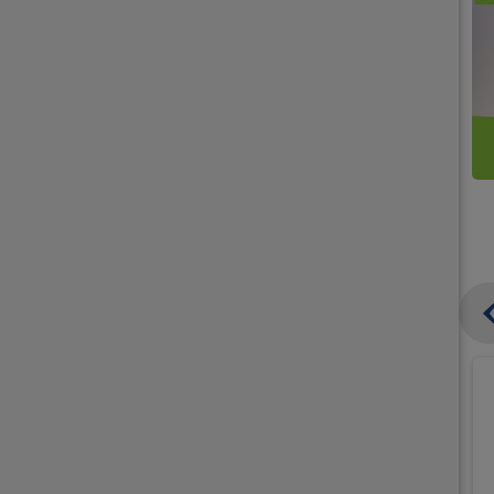
קנו
קנו
ממוצרי
2
תחליפי
יח'
חלב
אורז