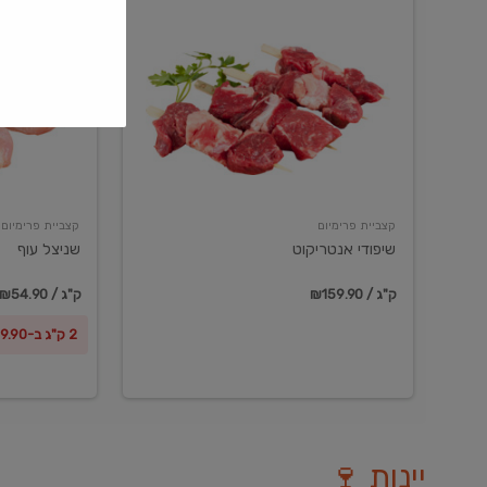
שיפודי
שניצל
אנטריקוט
עוף
קצביית פרימיום
קצביית פרימיום
שיפודי אנטריקוט
שניצל עוף
₪159.90 / ק"ג
₪54.90 / ק"ג
2 ק"ג ב-₪99.90
יינות 🍷