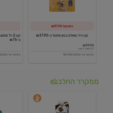
פסטל
כביסה
ב-₪37.90
וגיהוץ
של
במבצע! ₪37.90
כביסכל
ב-₪75
קנו נייר טואלט בגוון פסטל ב-₪37.90
קנו 2 יח' מ
ב-₪75
₪39.90
₪0.07 ל-1 מטר
בתוקף עד 18/08/2026
בתוקף עד 18/08/2026
ממקרר החלב🧀
משקה
בולגרית
חלב
מעודנת
בטעם
16%
וניל