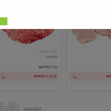
טחון
טרי
קצביית פרימיום
טחון טרי
₪69.90 / ק"ג
2 ק"ג ב-₪119.90
עוד
עוד
ליינות נוספים