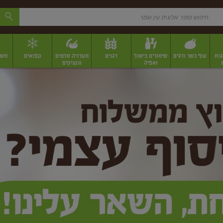
גות
עוף בשר ודגים
שימורים בישול
דגנים
מעדניה סלטים
קפואים
משק
ואפיה
ונקניקים
 יבשים ארוזים
פירות יבשים במשקל
תבלינים
תבלינים במשקל
תבלינים ארוז