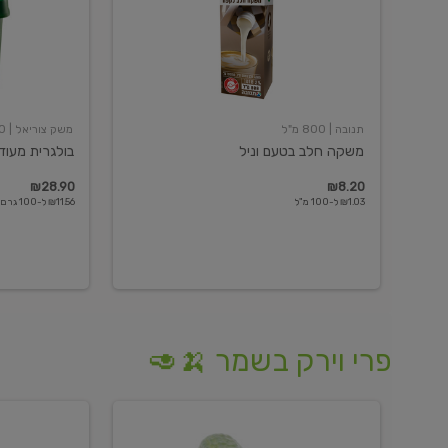
תנובה
| 800 מ"ל
משק צוריאל
| 250 גרם
משקה חלב בטעם וניל
בולגרית מעודנת 
₪28.90
₪8.20
₪1.03 ל-100 מ"ל
₪11.56 ל-100 גרם
פרי וירק בשמר 🍌🥑
מלפפון
אננס