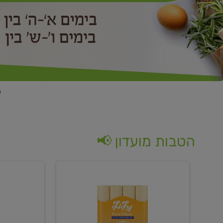
הטבות מועדון 📢
קנו
קנו
נייר
2
טואלט
יח'
בגוון
ממוצרי