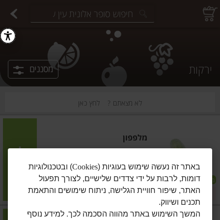
יצוחים במשקל
פיצוחים ארוזים
פירות יבשים ארוזים
פירות יבשים במשקל
תבלינים במשקל
תבלינים ארוזים
ירקות
עלים ועשבי תיבול
עלים ועשבי תיבול
estions.
ירקות
מסננים
לא מצאתם ?
לחץ כאן
מלפפון
הוסיפו
באתר זה נעשה שימוש בעוגיות (
Cookies
) ובטכנולוגיות
דומות, לרבות על ידי צדדים שלישיים, לצורך תפעול
מועדון
האתר, שיפור חוויית הגלישה, ניתוח שימושים והתאמת
מחיר מבצע
₪8.01
/ ק"ג
₪8.90
10% הנחה
תכנים ושיווק.
המשך השימוש באתר מהווה הסכמה לכך. למידע נוסף