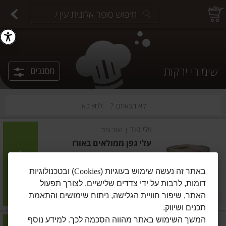
יצוחים במשקל
פיצוחים ארוזים
פירות יבשים ארוזים
פירות יבשים במשקל
תבלינים במשקל
תבלינים ארוזים
ירקות
עלים ועשבי תיבול
עלים ועשבי תיבול
estions.
שימורי ירקות
מסננים
לא מצאתם ?
לחץ כאן
וילי פוד
|
360 גרם
עלי גפן ממולאים באורז
הוסיפו
באתר זה נעשה שימוש בעוגיות (
Cookies
) ובטכנולוגיות
דומות, לרבות על ידי צדדים שלישיים, לצורך תפעול
מחיר מחירון
₪16.90
האתר, שיפור חוויית הגלישה, ניתוח שימושים והתאמת
2 ב-₪26
₪4.69 ל-100 גרם
תכנים ושיווק.
המשך השימוש באתר מהווה הסכמה לכך. למידע נוסף
בית השיטה
|
320 גרם