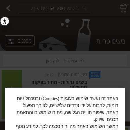
יצוחים במשקל
פיצוחים ארוזים
פירות יבשים ארוזים
פירות יבשים במשקל
תבלינים במשקל
תבלינים ארוזים
ירקות
עלים ועשבי תיבול
עלים ועשבי תיבול
estions.
ביצים טריות
מסננים
לא מצאתם ?
לחץ כאן
ביצי רמות השבים
|
12 יח'
ביצים גדולות - מחיר בפיקוח
ממשלתי
הוסיפו
באתר זה נעשה שימוש בעוגיות (
Cookies
) ובטכנולוגיות
דומות, לרבות על ידי צדדים שלישיים, לצורך תפעול
מחיר מחירון
₪14.24
האתר, שיפור חוויית הגלישה, ניתוח שימושים והתאמת
₪11.87 ל-10 יח'
תכנים ושיווק.
המשך השימוש באתר מהווה הסכמה לכך. למידע נוסף