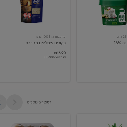
מחלבות גד
| 100 גרם
16%
פקורינו איטליאנו מגוררת
₪16.90
₪16.90 ל-100 גרם
למוצרים נוספים
קיווי
גידול