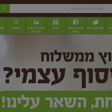
גות
עוף בשר ודגים
שימורים בישול
דגנים
מעדניה סלטים
קפואים
משק
ואפיה
ונקניקים
 יבשים ארוזים
פירות יבשים במשקל
תבלינים
תבלינים במשקל
תבלינים ארוז