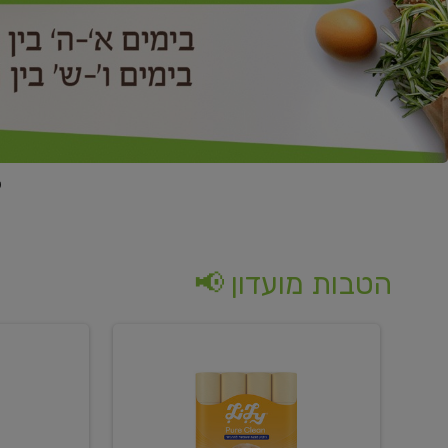
הטבות מועדון 📢
קנו
קנו
נייר
2
טואלט
יח'
בגוון
ממוצרי