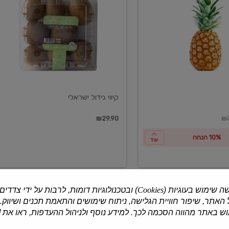
ישראלי
קיווי גידול ישראלי
ון
₪29.90
₪3
10% הנחה
עוד
ה שימוש בעוגיות (
Cookies
) ובטכנולוגיות דומות, לרבות על ידי צדדים
האתר, שיפור חוויית הגלישה, ניתוח שימושים והתאמת תכנים ושיווק.
למוצרים נוספים
 באתר מהווה הסכמה לכך. למידע נוסף ולניהול ההעדפות, ראו את [