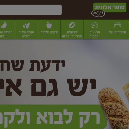
דלג לתוכן הראשי
דלג לתפריט התחתון
דלג לתפריט הקטגוריות
הרשימות שלי
מבצעים
פיצוחים,
ירקות ופירות
מוצרי קירור
לחמים עו
והטבות
תבלינים ופירות
וביצים
ועוגיות
ופר
יבשים
יצוחים, שקדים ואגוזים
פיצוחים במשקל
פיצוחים ארוזים
פירות יבשים
פירות
לונית
ין
מר
ף
בית