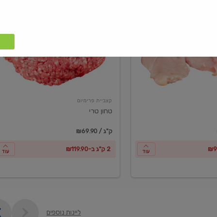
טחון
טרי
קצביית פרימיום
טחון טרי
₪69.90 / ק"ג
2 ק"ג ב-₪119.90
עוד
עוד
ליינות נוספים