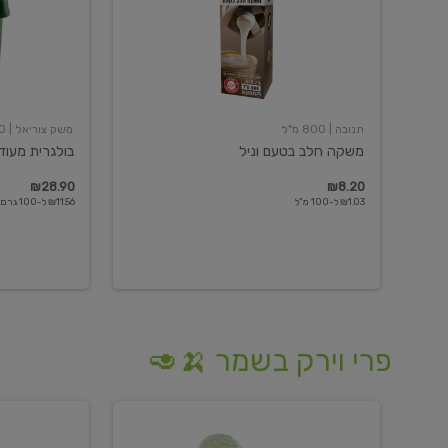
תנובה
| 800 מ"ל
משק צוריאל
| 250 גרם
משקה חלב בטעם וניל
בולגרית מעודנת 
₪28.90
₪8.20
₪1.03 ל-100 מ"ל
₪11.56 ל-100 גרם
פרי וירק בשמר 🍌🥑
מלפפון
אננס