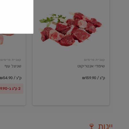
שיפודי
שניצל
אנטריקוט
עוף
קצביית פרימיום
קצביית פרימיום
שיפודי אנטריקוט
שניצל עוף
₪159.90 / ק"ג
₪54.90 / ק"ג
2 ק"ג ב-₪99.90
יינות 🍷