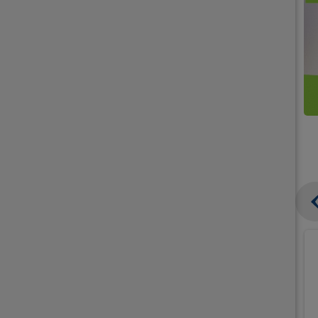
קנו
קנו
ממוצרי
2
תחליפי
יח'
חלב
אורז