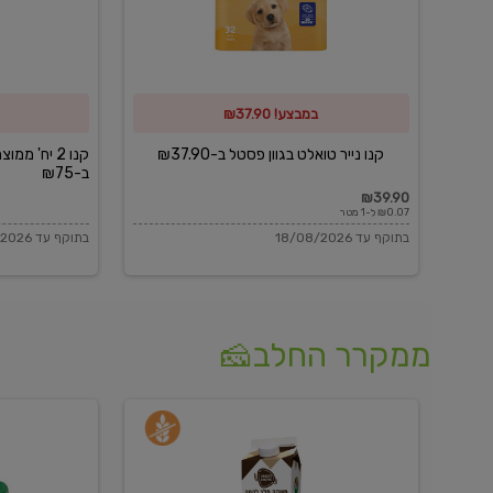
פסטל
כביסה
ב-₪37.90
וגיהוץ
של
במבצע! ₪37.90
כביסכל
ב-₪75
קנו נייר טואלט בגוון פסטל ב-₪37.90
קנו 2 יח' מ
ב-₪75
₪39.90
₪0.07 ל-1 מטר
בתוקף עד 18/08/2026
בתוקף עד 18/08/2026
ממקרר החלב🧀
משקה
בולגרית
חלב
מעודנת
בטעם
16%
וניל