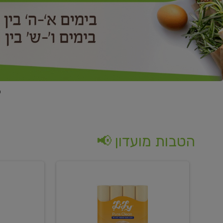
הטבות מועדון 📢
קנו
קנו
נייר
2
טואלט
יח'
בגוון
ממוצרי