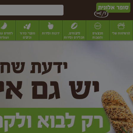
דלג לתוכן הראשי
דלג לתפריט התחתון
דלג לתפריט הקטגוריות
הרשימות שלי
מבצעים
פיצוחים,
ירקות ופירות
מוצרי קירור
לחמים עו
והטבות
תבלינים ופירות
וביצים
ועוגיות
ופר
יבשים
יצוחים, שקדים ואגוזים
פיצוחים במשקל
פיצוחים ארוזים
פירות יבשים
פירות
לונית
ין
מר
ף
בית