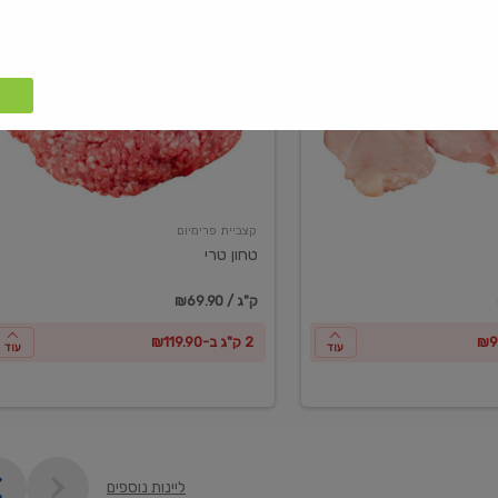
טחון
טרי
קצביית פרימיום
טחון טרי
₪69.90 / ק"ג
2 ק"ג ב-₪119.90
עוד
עוד
ליינות נוספים