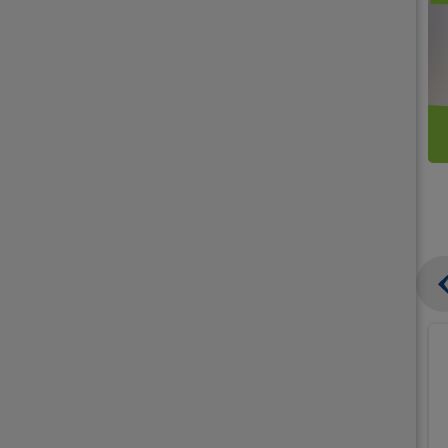
קנו
קנו
ממוצרי
2
תחליפי
יח'
חלב
אורז