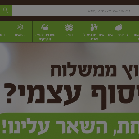
גות
עוף בשר ודגים
שימורים בישול
דגנים
מעדניה סלטים
קפואים
משק
ואפיה
ונקניקים
 יבשים ארוזים
פירות יבשים במשקל
תבלינים
תבלינים במשקל
תבלינים ארוז