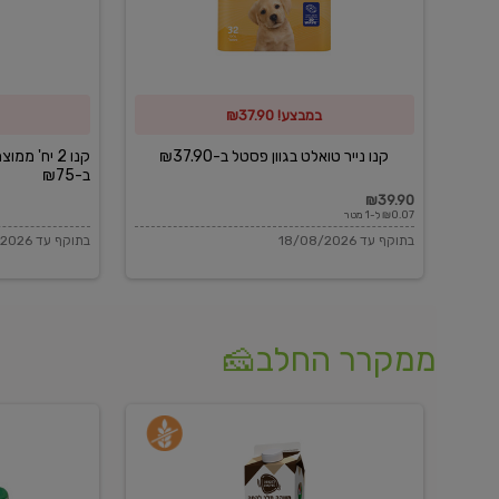
פסטל
כביסה
ב-₪37.90
וגיהוץ
של
במבצע! ₪37.90
כביסכל
ב-₪75
קנו נייר טואלט בגוון פסטל ב-₪37.90
קנו 2 יח' מ
ב-₪75
₪39.90
₪0.07 ל-1 מטר
בתוקף עד 18/08/2026
בתוקף עד 18/08/2026
ממקרר החלב🧀
משקה
בולגרית
חלב
מעודנת
בטעם
16%
וניל