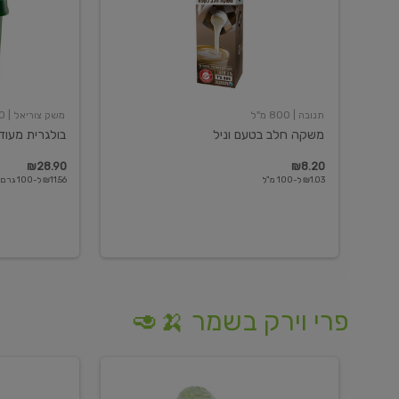
תנובה
| 800 מ"ל
משק צוריאל
| 250 גרם
משקה חלב בטעם וניל
בולגרית מעודנת 
₪28.90
₪8.20
₪1.03 ל-100 מ"ל
₪11.56 ל-100 גרם
פרי וירק בשמר 🍌🥑
מלפפון
אננס