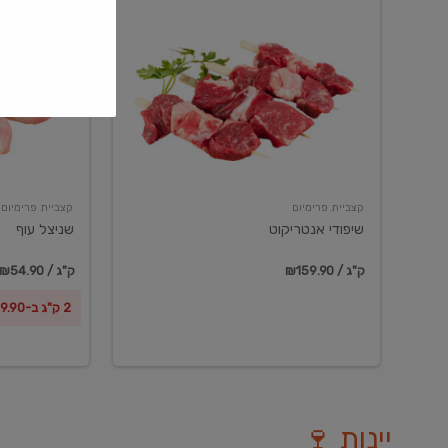
שיפודי
שניצל
אנטריקוט
עוף
קצביית פרימיום
קצביית פרימיום
שיפודי אנטריקוט
שניצל עוף
₪159.90 / ק"ג
₪54.90 / ק"ג
2 ק"ג ב-₪99.90
יינות 🍷