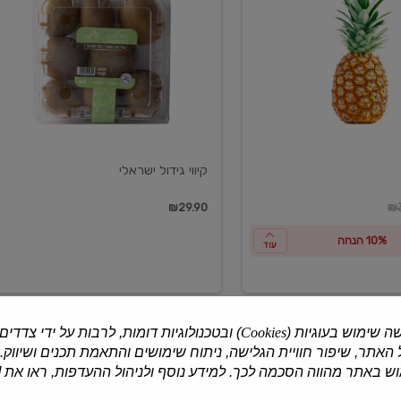
ישראלי
קיווי גידול ישראלי
ון
₪29.90
₪3
10% הנחה
עוד
ה שימוש בעוגיות (
Cookies
) ובטכנולוגיות דומות, לרבות על ידי צדדים
האתר, שיפור חוויית הגלישה, ניתוח שימושים והתאמת תכנים ושיווק.
למוצרים נוספים
 באתר מהווה הסכמה לכך. למידע נוסף ולניהול ההעדפות, ראו את [