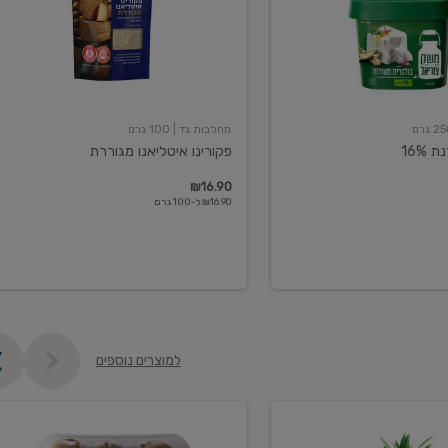
מחלבות גד
| 100 גרם
16%
פקורינו איטליאנו מגוררת
₪16.90
₪16.90 ל-100 גרם
למוצרים נוספים
קיווי
גידול