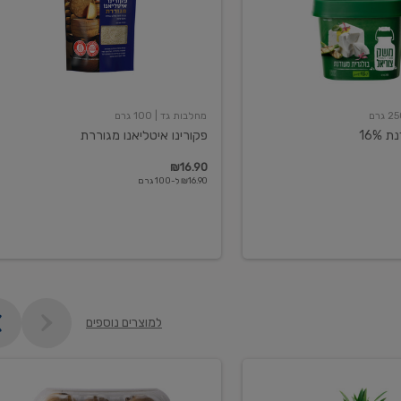
מחלבות גד
| 100 גרם
16%
פקורינו איטליאנו מגוררת
₪16.90
₪16.90 ל-100 גרם
למוצרים נוספים
קיווי
גידול