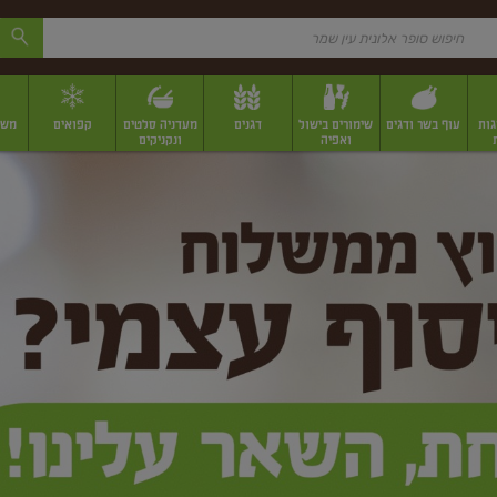
גות
עוף בשר ודגים
שימורים בישול
דגנים
מעדניה סלטים
קפואים
משק
ואפיה
ונקניקים
 יבשים ארוזים
פירות יבשים במשקל
תבלינים
תבלינים במשקל
תבלינים ארוז