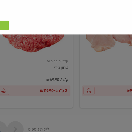
טחון
טרי
קצביית פרימיום
טחון טרי
₪69.90 / ק"ג
2 ק"ג ב-₪119.90
עוד
עוד
ליינות נוספים