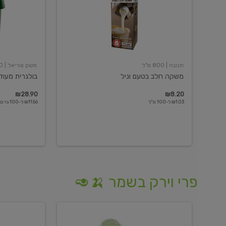
תנובה
| 800 מ"ל
משק צוריאל
| 250 גרם
משקה חלב בטעם וניל
בולגרית מעודנת 
₪28.90
₪8.20
₪1.03 ל-100 מ"ל
₪11.56 ל-100 גרם
פרי וירק בשמר 🍌🥑
מלפפון
אננס