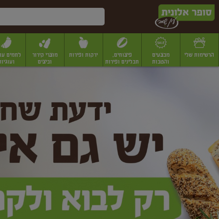
דלג לתוכן הראשי
דלג לתפריט התחתון
דלג לתפריט הקטגוריות
הרשימות שלי
מבצעים
פיצוחים,
ירקות ופירות
מוצרי קירור
לחמים עו
והטבות
תבלינים ופירות
וביצים
ועוגיות
ופר
יבשים
יצוחים, שקדים ואגוזים
פיצוחים במשקל
פיצוחים ארוזים
פירות יבשים
פירות
לונית
ין
מר
ף
בית