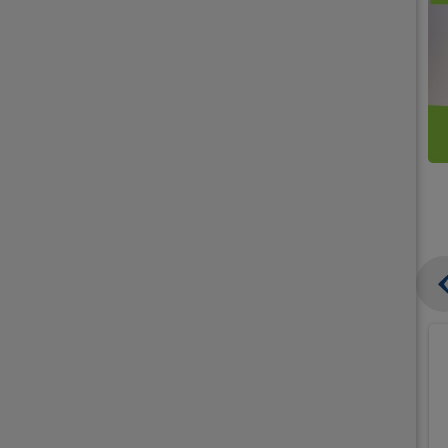
קנו
קנו
ממוצרי
2
תחליפי
יח'
חלב
אורז