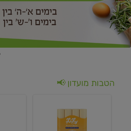
הטבות מועדון 📢
קנו
קנו
נייר
2
טואלט
יח'
בגוון
ממוצרי