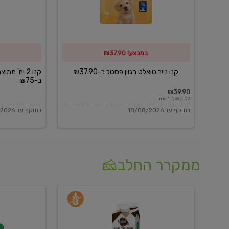
פסטל
כביסה
ב-₪37.90
וגיהוץ
של
במבצע! ₪37.90
כביסכל
ב-₪75
קנו נייר טואלט בגוון פסטל ב-₪37.90
קנו 2 יח' מ
ב-₪75
₪39.90
₪0.07 ל-1 מטר
בתוקף עד 18/08/2026
בתוקף עד 18/08/2026
ממקרר החלב🧀
משקה
בולגרית
חלב
מעודנת
בטעם
16%
וניל