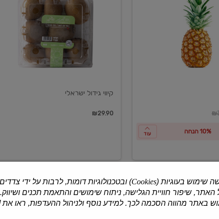
ישראלי
קיווי גידול ישראלי
ון
₪29.90
₪3
10% הנחה
עוד
ה שימוש בעוגיות (
Cookies
) ובטכנולוגיות דומות, לרבות על ידי צדדים
האתר, שיפור חוויית הגלישה, ניתוח שימושים והתאמת תכנים ושיווק.
למוצרים נוספים
 באתר מהווה הסכמה לכך. למידע נוסף ולניהול ההעדפות, ראו את [