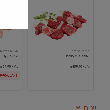
שיפודי
שניצל
אנטריקוט
עוף
קצביית פרימיום
קצביית פרימיום
שיפודי אנטריקוט
שניצל עוף
₪159.90 / ק"ג
₪54.90 / ק"ג
2 ק"ג ב-₪99.90
יינות 🍷