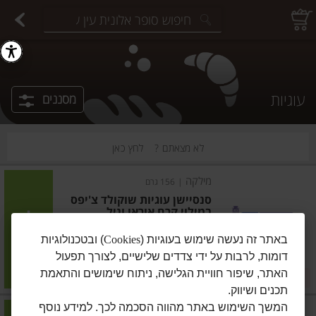
יצוחים במשקל
פיצוחים ארוזים
פירות יבשים ארוזים
פירות יבשים במשקל
תבלינים במשקל
תבלינים ארוזים
ירקות
עלים ועשבי תיבול
עלים ועשבי תיבול
estions.
עוגיות
מסננים
לא מצאתם ?
לחץ כאן
מילקה
|
156 גרם
סנסיישן עוגיות שוקולד צ'יפס
במילוי קרם אוראו וניל
הוסיפו
באתר זה נעשה שימוש בעוגיות (
Cookies
) ובטכנולוגיות
דומות, לרבות על ידי צדדים שלישיים, לצורך תפעול
מחיר מחירון
₪14.90
האתר, שיפור חוויית הגלישה, ניתוח שימושים והתאמת
2 ב-₪27.90
₪9.55 ל-100 גרם
תכנים ושיווק.
המשך השימוש באתר מהווה הסכמה לכך. למידע נוסף
לוטוס
|
150 גרם