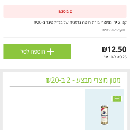
ולניהול ההעדפות, ראו את [
מדיניות הפרטיות
].
2 ב-₪20
קנו 2 יח' ממוצרי בירת חיטה גרמניה של בנדיקטינר ב-₪20
אישור
בתוקף 18/08/2026
+
₪12.50
הוספה לסל
₪0.25 ל-10 יח'
מגוון מוצרי מבצע - 2 ב-₪20
מחיר מחירון
הטבות מועדון 📢
לכל המבצעים
מו
מו
מו
מו
מו
מו
מו
מו
מו
מו
מו
מו
מו
מו
מו
מו
מו
מו
מו
מו
כל המוצרים
בית
מבצעים
הרשימות שלי
עגלה