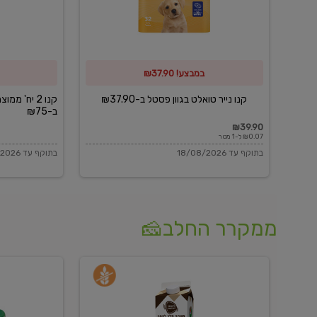
פסטל
כביסה
ב-₪37.90
וגיהוץ
של
במבצע! ₪37.90
כביסכל
ב-₪75
קנו נייר טואלט בגוון פסטל ב-₪37.90
קנו 2 יח' מ
ב-₪75
₪39.90
₪0.07 ל-1 מטר
בתוקף עד 18/08/2026
בתוקף עד 18/08/2026
ממקרר החלב🧀
משקה
בולגרית
חלב
מעודנת
בטעם
16%
וניל