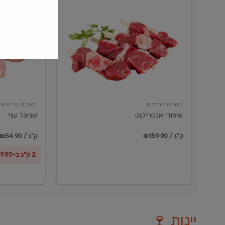
שיפודי
שניצל
אנטריקוט
עוף
קצביית פרימיום
קצביית פרימיום
שיפודי אנטריקוט
שניצל עוף
₪159.90 / ק"ג
₪54.90 / ק"ג
2 ק"ג ב-₪99.90
יינות 🍷