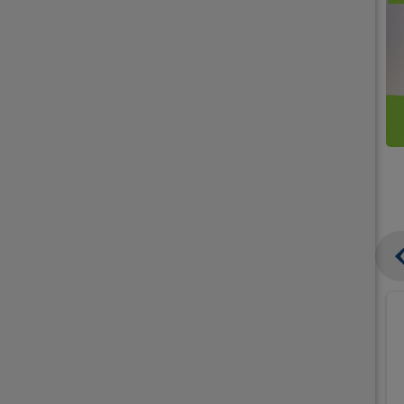
קנו
קנו
ממוצרי
2
תחליפי
יח'
חלב
אורז