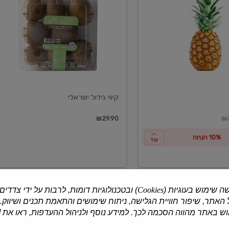
ישראלי
קיווי גידול ישראלי
ון
₪29.90
₪3
10% הנחה
עוד
ה שימוש בעוגיות (
Cookies
) ובטכנולוגיות דומות, לרבות על ידי צדדים
האתר, שיפור חוויית הגלישה, ניתוח שימושים והתאמת תכנים ושיווק.
למוצרים נוספים
 באתר מהווה הסכמה לכך. למידע נוסף ולניהול ההעדפות, ראו את [