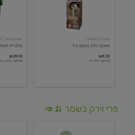
תנובה
| 800 מ"ל
משק צוריאל
| 250 גרם
משקה חלב בטעם וניל
בולגרית מעודנת 
₪28.90
₪8.20
₪1.03 ל-100 מ"ל
₪11.56 ל-100 גרם
פרי וירק בשמר 🍌🥑
מלפפון
אננס