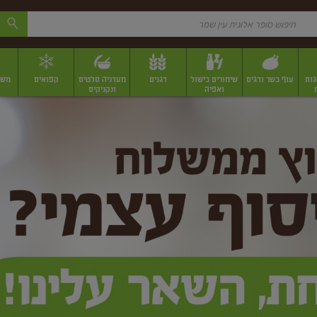
גות
עוף בשר ודגים
שימורים בישול
דגנים
מעדניה סלטים
קפואים
משק
ואפיה
ונקניקים
 יבשים ארוזים
פירות יבשים במשקל
תבלינים
תבלינים במשקל
תבלינים ארוז