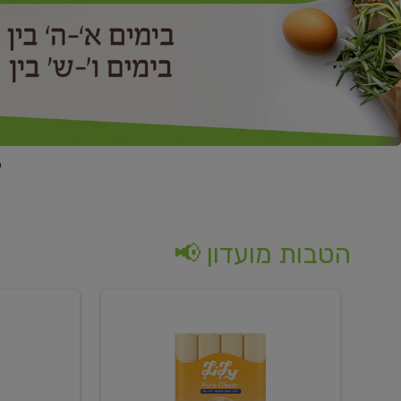
הטבות מועדון 📢
קנו
קנו
נייר
2
טואלט
יח'
בגוון
ממוצרי