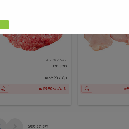
טחון
טרי
קצביית פרימיום
טחון טרי
₪69.90 / ק"ג
2 ק"ג ב-₪119.90
עוד
עוד
ליינות נוספים