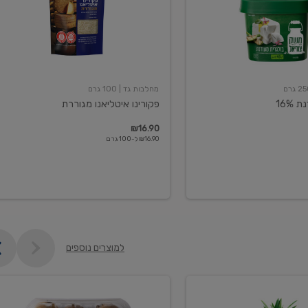
מחלבות גד
| 100 גרם
16%
פקורינו איטליאנו מגוררת
₪16.90
₪16.90 ל-100 גרם
למוצרים נוספים
קיווי
גידול