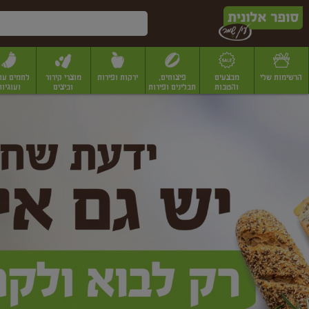
דלג לתוכן הראשי
דלג לתפריט התחתון
דלג לתפריט הקטגוריות
הרשימות שלי
מבצעים
פיצוחים,
ירקות ופירות
מוצרי קירור
לחמים עו
והטבות
תבלינים ופירות
וביצים
ועוגיות
ופר
יבשים
יצוחים, שקדים ואגוזים
פיצוחים במשקל
פיצוחים ארוזים
פירות יבשים
פירות
לונית
ין
מר
ף
בית