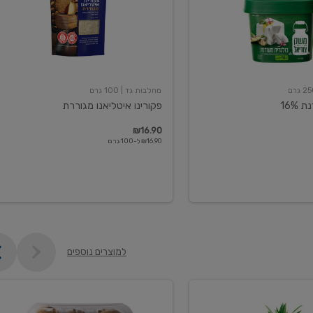
מחלבות גד
| 100 גרם
16%
פקורינו איטליאנו מגוררת
₪16.90
₪16.90 ל-100 גרם
למוצרים נוספים
קיווי
גידול