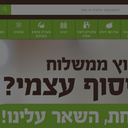
גות
עוף בשר ודגים
שימורים בישול
דגנים
מעדניה סלטים
קפואים
משק
ואפיה
ונקניקים
 יבשים ארוזים
פירות יבשים במשקל
תבלינים
תבלינים במשקל
תבלינים ארוז