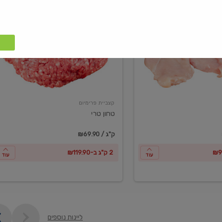
טחון
טרי
קצביית פרימיום
טחון טרי
₪69.90 / ק"ג
2 ק"ג ב-₪119.90
עוד
עוד
ליינות נוספים