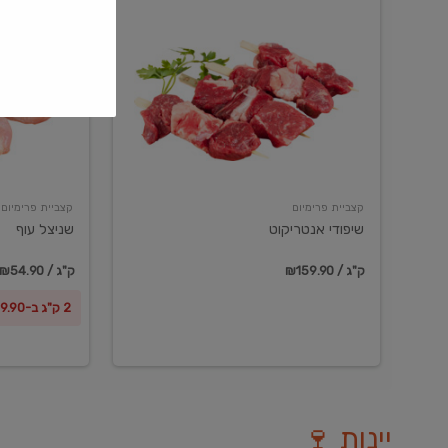
שיפודי
שניצל
אנטריקוט
עוף
קצביית פרימיום
קצביית פרימיום
שיפודי אנטריקוט
שניצל עוף
₪159.90 / ק"ג
₪54.90 / ק"ג
2 ק"ג ב-₪99.90
יינות 🍷