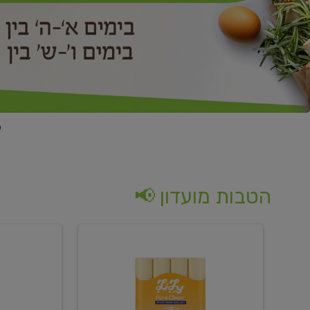
הטבות מועדון 📢
קנו
קנו
נייר
2
טואלט
יח'
בגוון
ממוצרי