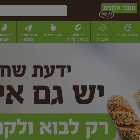
דלג לתוכן הראשי
דלג לתפריט התחתון
דלג לתפריט הקטגוריות
הרשימות שלי
מבצעים
פיצוחים,
ירקות ופירות
מוצרי קירור
לחמים עו
והטבות
תבלינים ופירות
וביצים
ועוגיות
ופר
יבשים
יצוחים, שקדים ואגוזים
פיצוחים במשקל
פיצוחים ארוזים
פירות יבשים
פירות
לונית
ין
מר
ף
בית