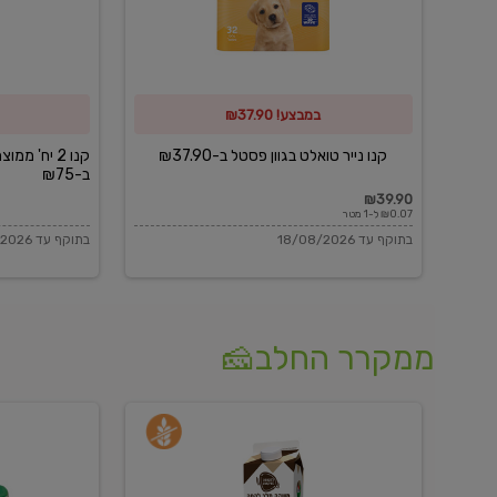
פסטל
כביסה
ב-₪37.90
וגיהוץ
של
במבצע! ₪37.90
כביסכל
ב-₪75
קנו נייר טואלט בגוון פסטל ב-₪37.90
קנו 2 יח' מ
ב-₪75
₪39.90
₪0.07 ל-1 מטר
בתוקף עד 18/08/2026
בתוקף עד 18/08/2026
ממקרר החלב🧀
משקה
בולגרית
חלב
מעודנת
בטעם
16%
וניל