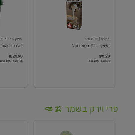
תנובה
| 800 מ"ל
משק צוריאל
| 250 גרם
משקה חלב בטעם וניל
בולגרית מעודנת 
₪28.90
₪8.20
₪1.03 ל-100 מ"ל
₪11.56 ל-100 גרם
פרי וירק בשמר 🍌🥑
מלפפון
אננס