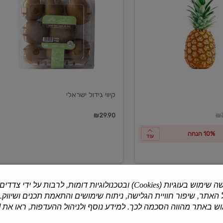
ישראלי
קיווי גידול ישראלי
ון
₪29.90
₪3
10% הנחה
עוד
ה שימוש בעוגיות (
Cookies
) ובטכנולוגיות דומות, לרבות על ידי צדדים
האתר, שיפור חוויית הגלישה, ניתוח שימושים והתאמת תכנים ושיווק.
למוצרים נוספים
 באתר מהווה הסכמה לכך. למידע נוסף ולניהול ההעדפות, ראו את [