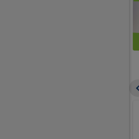
קנו
קנו
ממוצרי
2
תחליפי
יח'
חלב
אורז