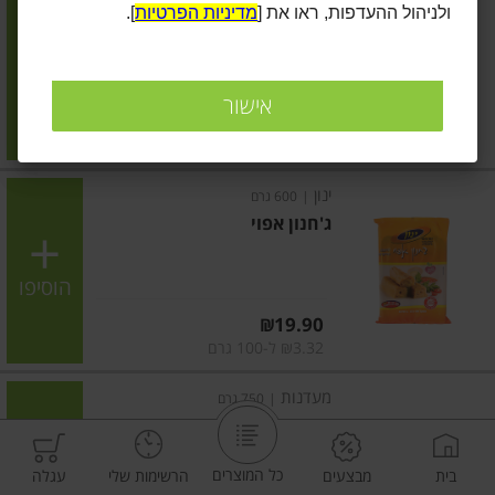
ולניהול ההעדפות, ראו את [
מדיניות הפרטיות
].
ג'חנון
הוסיפו
אישור
מחיר מחירון
₪15.90
₪2.12 ל-100 גרם
ינון
|
600 גרם
ג'חנון אפוי
הוסיפו
מחיר מחירון
₪19.90
₪3.32 ל-100 גרם
מעדנות
|
750 גרם
ג'חנון אפוי
כל המוצרים
בית
מבצעים
הרשימות שלי
עגלה
הוסיפו