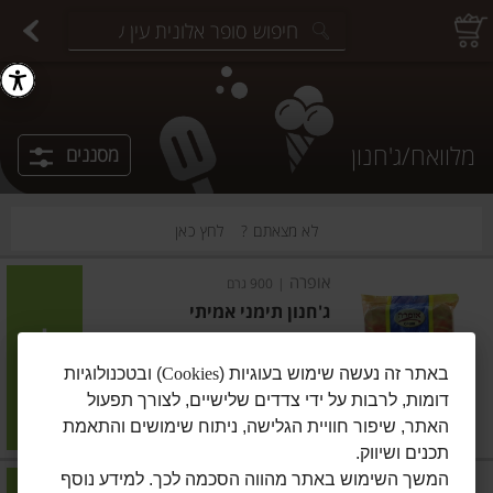
יצוחים במשקל
פיצוחים ארוזים
פירות יבשים ארוזים
פירות יבשים במשקל
תבלינים במשקל
תבלינים ארוזים
ירקות
עלים ועשבי תיבול
עלים ועשבי תיבול
estions.
מלוואח/ג'חנון
מסננים
לא מצאתם ?
לחץ כאן
אופרה
|
900 גרם
ג'חנון תימני אמיתי
הוסיפו
באתר זה נעשה שימוש בעוגיות (
Cookies
) ובטכנולוגיות
דומות, לרבות על ידי צדדים שלישיים, לצורך תפעול
מחיר מחירון
₪16.90
האתר, שיפור חוויית הגלישה, ניתוח שימושים והתאמת
₪1.88 ל-100 גרם
תכנים ושיווק.
המשך השימוש באתר מהווה הסכמה לכך. למידע נוסף
ינון
|
750 גרם