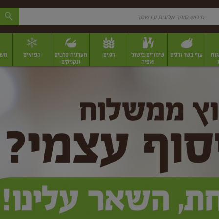
גות
עוף בשר ודגים
שימורים בישול
דגנים
מעדניה סלטים
קפואים
משק
ואפיה
ונקניקים
 יבשים ארוזים
פירות יבשים במשקל
תבלינים
תבלינים במשקל
תבלינים ארוז