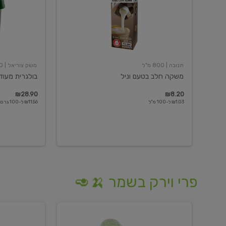
תנובה
| 800 מ"ל
משק צוריאל
| 250 גרם
משקה חלב בטעם וניל
בולגרית מעודנת 
₪28.90
₪8.20
₪1.03 ל-100 מ"ל
₪11.56 ל-100 גרם
פרי וירק בשמר 🍌🥑
מלפפון
אננס