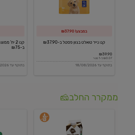
פסטל
כביסה
ב-₪37.90
וגיהוץ
של
במבצע! ₪37.90
כביסכל
ב-₪75
קנו נייר טואלט בגוון פסטל ב-₪37.90
קנו 2 יח' מ
ב-₪75
₪39.90
₪0.07 ל-1 מטר
בתוקף עד 18/08/2026
בתוקף עד 18/08/2026
ממקרר החלב🧀
משקה
בולגרית
חלב
מעודנת
בטעם
16%
וניל