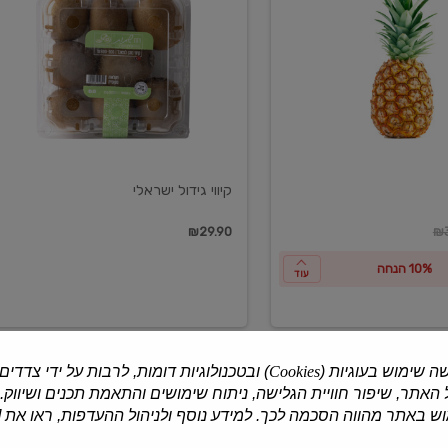
ישראלי
קיווי גידול ישראלי
ון
₪29.90
₪3
10% הנחה
עוד
ה שימוש בעוגיות (
Cookies
) ובטכנולוגיות דומות, לרבות על ידי צדדים
האתר, שיפור חוויית הגלישה, ניתוח שימושים והתאמת תכנים ושיווק.
למוצרים נוספים
 באתר מהווה הסכמה לכך. למידע נוסף ולניהול ההעדפות, ראו את [