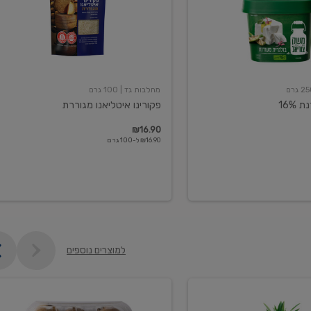
מחלבות גד
| 100 גרם
16%
פקורינו איטליאנו מגוררת
₪16.90
₪16.90 ל-100 גרם
למוצרים נוספים
קיווי
גידול