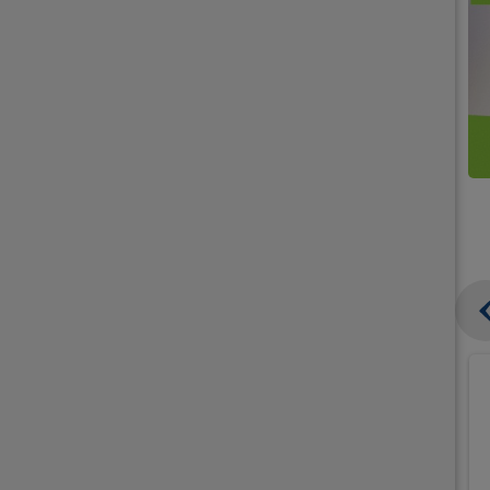
קנו
קנו
ממוצרי
2
תחליפי
יח'
חלב
אורז