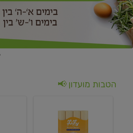
הטבות מועדון 📢
קנו
קנו
נייר
2
טואלט
יח'
בגוון
ממוצרי