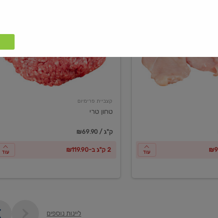
טחון
טרי
קצביית פרימיום
טחון טרי
₪69.90 / ק"ג
2 ק"ג ב-₪119.90
עוד
עוד
ליינות נוספים