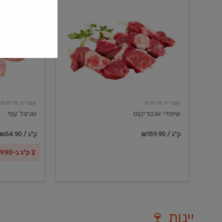
שיפודי
שניצל
אנטריקוט
עוף
קצביית פרימיום
קצביית פרימיום
שיפודי אנטריקוט
שניצל עוף
₪159.90 / ק"ג
₪54.90 / ק"ג
2 ק"ג ב-₪99.90
יינות 🍷