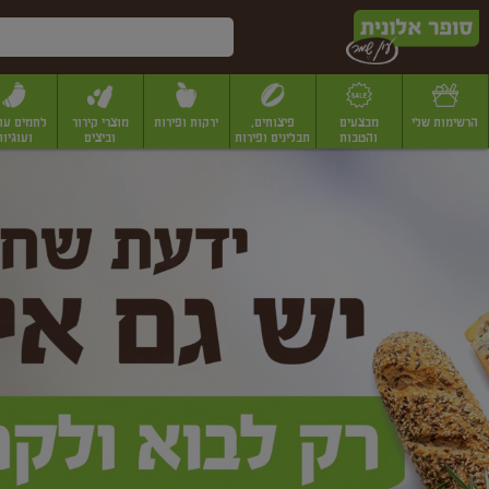
דלג לתוכן הראשי
דלג לתפריט התחתון
דלג לתפריט הקטגוריות
הרשימות שלי
מבצעים
פיצוחים,
ירקות ופירות
מוצרי קירור
לחמים עו
והטבות
תבלינים ופירות
וביצים
ועוגיות
ופר
יבשים
יצוחים, שקדים ואגוזים
פיצוחים במשקל
פיצוחים ארוזים
פירות יבשים
פירות
לונית
ין
מר
ף
בית