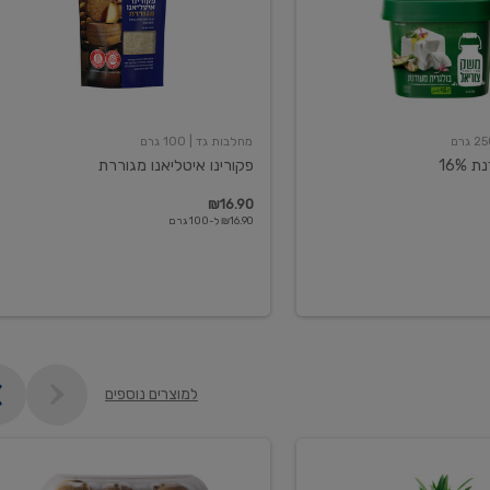
מחלבות גד
| 100 גרם
16%
פקורינו איטליאנו מגוררת
₪16.90
₪16.90 ל-100 גרם
למוצרים נוספים
קיווי
גידול