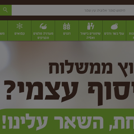
גות
עוף בשר ודגים
שימורים בישול
דגנים
מעדניה סלטים
קפואים
משק
ואפיה
ונקניקים
 יבשים ארוזים
פירות יבשים במשקל
תבלינים
תבלינים במשקל
תבלינים ארוז