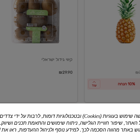
ישראלי
קיווי גידול ישראלי
ון
₪29.90
₪3
10% הנחה
עוד
ה שימוש בעוגיות (
Cookies
) ובטכנולוגיות דומות, לרבות על ידי צדדים
האתר, שיפור חוויית הגלישה, ניתוח שימושים והתאמת תכנים ושיווק.
למוצרים נוספים
 באתר מהווה הסכמה לכך. למידע נוסף ולניהול ההעדפות, ראו את [