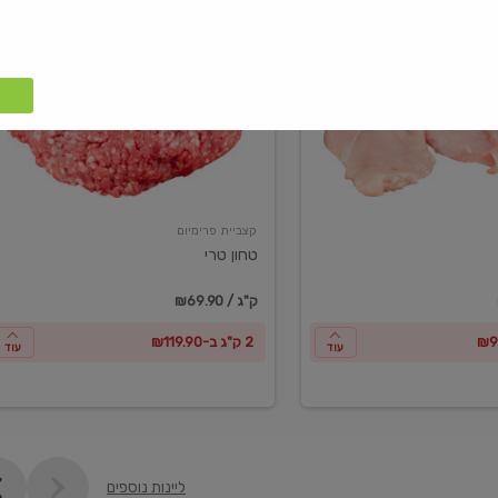
טחון
טרי
קצביית פרימיום
טחון טרי
₪69.90 / ק"ג
2 ק"ג ב-₪119.90
עוד
עוד
ליינות נוספים