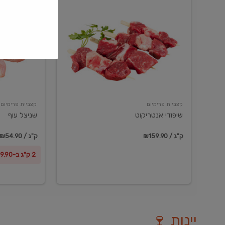
שיפודי
שניצל
אנטריקוט
עוף
קצביית פרימיום
קצביית פרימיום
שיפודי אנטריקוט
שניצל עוף
₪159.90 / ק"ג
₪54.90 / ק"ג
2 ק"ג ב-₪99.90
יינות 🍷