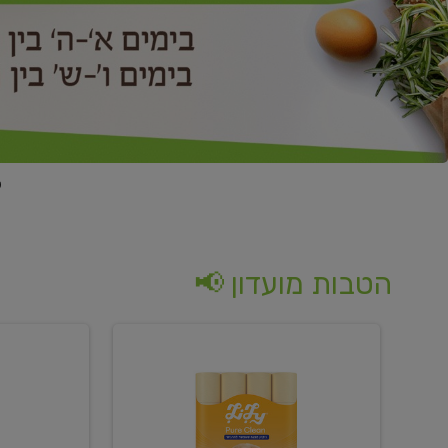
הטבות מועדון 📢
קנו
קנו
נייר
2
טואלט
יח'
בגוון
ממוצרי