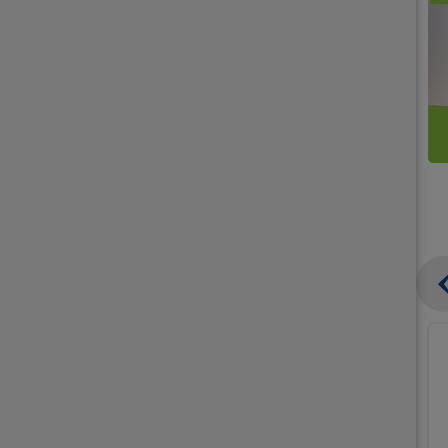
קנו
קנו
ממוצרי
2
תחליפי
יח'
חלב
אורז