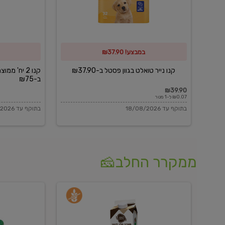
פסטל
כביסה
ב-₪37.90
וגיהוץ
של
במבצע! ₪37.90
כביסכל
ב-₪75
קנו נייר טואלט בגוון פסטל ב-₪37.90
קנו 2 יח' מ
ב-₪75
₪39.90
₪0.07 ל-1 מטר
בתוקף עד 18/08/2026
בתוקף עד 18/08/2026
ממקרר החלב🧀
משקה
בולגרית
חלב
מעודנת
בטעם
16%
וניל