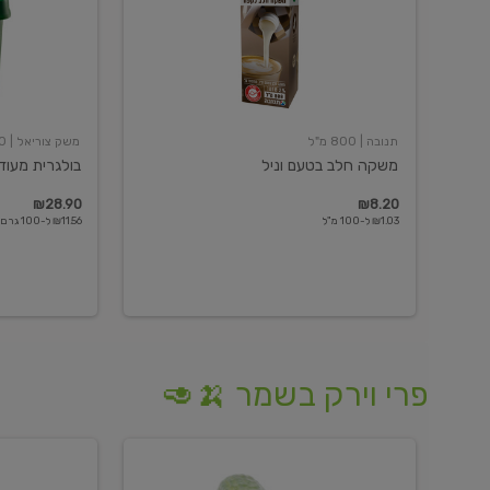
תנובה
| 800 מ"ל
משק צוריאל
| 250 גרם
משקה חלב בטעם וניל
בולגרית מעודנת 
₪28.90
₪8.20
₪1.03 ל-100 מ"ל
₪11.56 ל-100 גרם
פרי וירק בשמר 🍌🥑
מלפפון
אננס