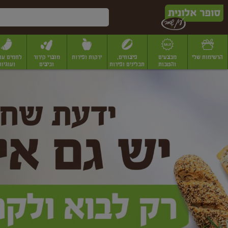
דלג לתוכן הראשי
דלג לתפריט התחתון
דלג לתפריט הקטגוריות
הרשימות שלי
מבצעים
פיצוחים,
ירקות ופירות
מוצרי קירור
לחמים עו
והטבות
תבלינים ופירות
וביצים
ועוגיות
ופר
יבשים
יצוחים, שקדים ואגוזים
פיצוחים במשקל
פיצוחים ארוזים
פירות יבשים
פירות
לונית
ין
מר
ף
בית