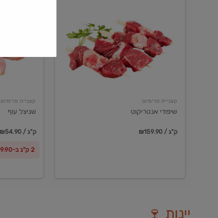
שיפודי
שניצל
אנטריקוט
עוף
קצביית פרימיום
קצביית פרימיום
שיפודי אנטריקוט
שניצל עוף
₪159.90 / ק"ג
₪54.90 / ק"ג
2 ק"ג ב-₪99.90
יינות 🍷