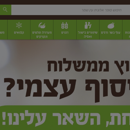
גות
עוף בשר ודגים
שימורים בישול
דגנים
מעדניה סלטים
קפואים
משק
ואפיה
ונקניקים
 יבשים ארוזים
פירות יבשים במשקל
תבלינים
תבלינים במשקל
תבלינים ארוז