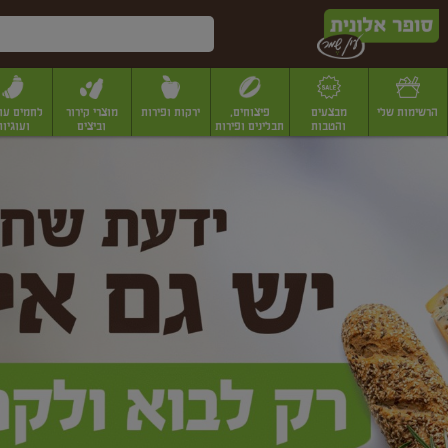
דלג לתוכן הראשי
דלג לתפריט התחתון
דלג לתפריט הקטגוריות
הרשימות שלי
מבצעים
פיצוחים,
ירקות ופירות
מוצרי קירור
לחמים עו
והטבות
תבלינים ופירות
וביצים
ועוגיות
ופר
יבשים
יצוחים, שקדים ואגוזים
פיצוחים במשקל
פיצוחים ארוזים
פירות יבשים
פירות
לונית
ין
מר
ף
בית