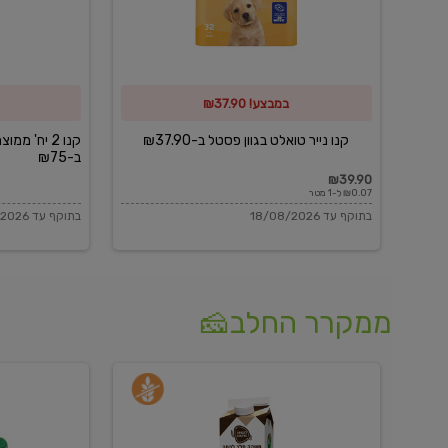
פסטל
כביסה
ב-₪37.90
וגיהוץ
של
במבצע! ₪37.90
כביסכל
ב-₪75
קנו נייר טואלט בגוון פסטל ב-₪37.90
קנו 2 יח' מ
ב-₪75
₪39.90
₪0.07 ל-1 מטר
בתוקף עד 18/08/2026
בתוקף עד 18/08/2026
ממקרר החלב🧀
משקה
בולגרית
חלב
מעודנת
בטעם
16%
וניל