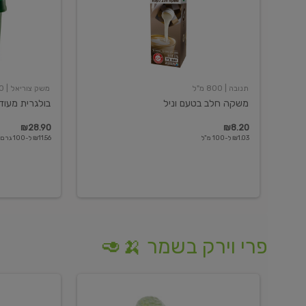
תנובה
| 800 מ"ל
משק צוריאל
| 250 גרם
משקה חלב בטעם וניל
בולגרית מעודנת 
₪28.90
₪8.20
₪1.03 ל-100 מ"ל
₪11.56 ל-100 גרם
פרי וירק בשמר 🍌🥑
מלפפון
אננס