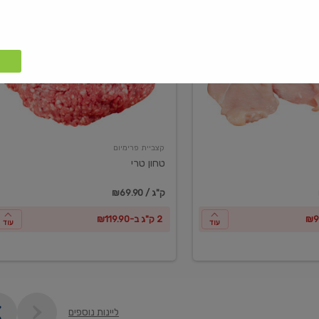
טחון
טרי
קצביית פרימיום
טחון טרי
₪69.90 / ק"ג
2 ק"ג ב-₪119.90
עוד
עוד
ליינות נוספים