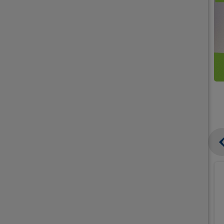
קנו
קנו
ממוצרי
2
תחליפי
יח'
חלב
אורז