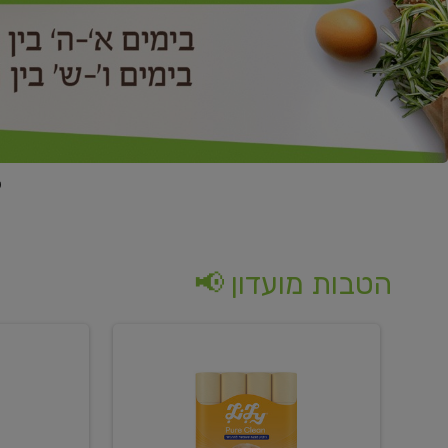
הטבות מועדון 📢
קנו
קנו
נייר
2
טואלט
יח'
בגוון
ממוצרי