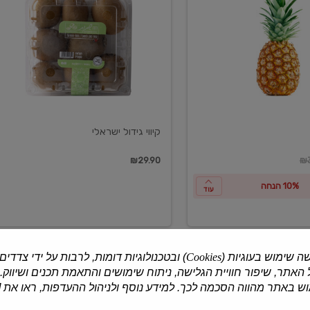
ישראלי
קיווי גידול ישראלי
ון
₪29.90
₪3
10% הנחה
עוד
ה שימוש בעוגיות (
Cookies
) ובטכנולוגיות דומות, לרבות על ידי צדדים
האתר, שיפור חוויית הגלישה, ניתוח שימושים והתאמת תכנים ושיווק.
למוצרים נוספים
 באתר מהווה הסכמה לכך. למידע נוסף ולניהול ההעדפות, ראו את [