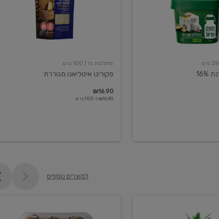
מחלבות גד
| 100 גרם
16%
פקורינו איטליאנו מגוררת
₪16.90
₪16.90 ל-100 גרם
למוצרים נוספים
קיווי
גידול