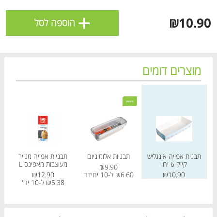
ולניהול ההעדפות, ראו את [
מדיניות הפרטיות
].
+
₪10.90
הוספה לסל
אישור
מוצרים דומים
מחיר מחירון
מחיר מחירון
מחיר
תבנית אפייה אינגליש
תבניות אלומיניום
תבניות אפייה מנייר
תב
קייק 6 יח'
מעוצבות מאפינס L
₪9.90
הטבות מועדון 📢
לכל המבצעים
₪10.90
₪6.60 ל-10 יחידה
₪12.90
₪5.38 ל-10 יח'
מו
מו
מו
מו
מו
מו
מו
מו
מו
מו
מו
מו
מו
מו
מו
מו
מו
מו
מו
מו
כל המוצרים
בית
מבצעים
הרשימות שלי
עגלה