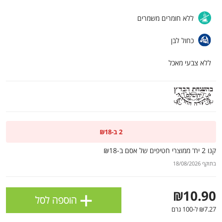
ולניהול ההעדפות, ראו את [
מדיניות הפרטיות
].
ללא חומרים משמרים
כחול לבן
אישור
ללא צבעי מאכל
2 ב-₪18
קנו 2 יח' ממוצרי חטיפים של אסם ב-₪18
בתוקף 18/08/2026
הטבות מועדון 📢
לכל המבצעים
+
₪10.90
הוספה לסל
מו
מו
מו
מו
מו
מו
מו
מו
מו
מו
מו
מו
מו
מו
מו
מו
מו
מו
מו
מו
₪7.27 ל-100 גרם
כל המוצרים
בית
מבצעים
הרשימות שלי
עגלה