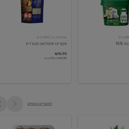
מחלבות גד
| 100 גרם
16%
פקורינו איטליאנו מגוררת
₪16.90
₪16.90 ל-100 גרם
למוצרים נוספים
קיווי
גידול