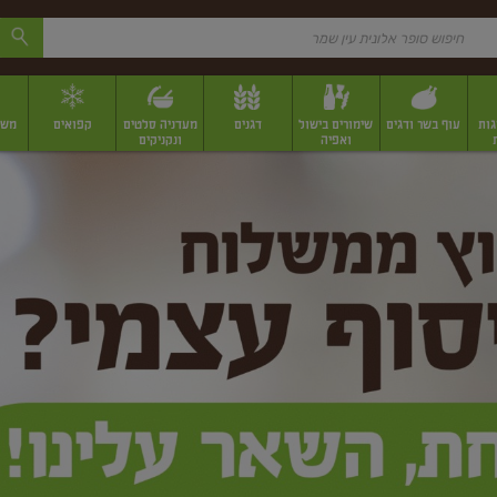
גות
עוף בשר ודגים
שימורים בישול
דגנים
מעדניה סלטים
קפואים
משק
ואפיה
ונקניקים
 יבשים ארוזים
פירות יבשים במשקל
תבלינים
תבלינים במשקל
תבלינים ארוז