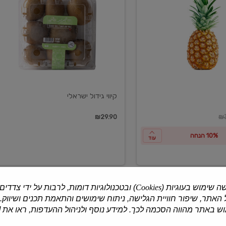
ישראלי
קיווי גידול ישראלי
ון
₪29.90
₪3
10% הנחה
עוד
ה שימוש בעוגיות (
Cookies
) ובטכנולוגיות דומות, לרבות על ידי צדדים
האתר, שיפור חוויית הגלישה, ניתוח שימושים והתאמת תכנים ושיווק.
למוצרים נוספים
 באתר מהווה הסכמה לכך. למידע נוסף ולניהול ההעדפות, ראו את [