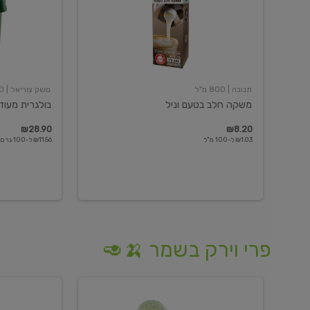
תנובה
| 800 מ"ל
משק צוריאל
| 250 גרם
משקה חלב בטעם וניל
בולגרית מעודנת 
₪28.90
₪8.20
₪1.03 ל-100 מ"ל
₪11.56 ל-100 גרם
פרי וירק בשמר 🍌🥑
מלפפון
אננס