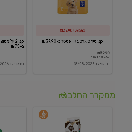
פסטל
כביסה
ב-₪37.90
וגיהוץ
של
במבצע! ₪37.90
כביסכל
ב-₪75
קנו נייר טואלט בגוון פסטל ב-₪37.90
קנו 2 יח' מ
ב-₪75
₪39.90
₪0.07 ל-1 מטר
בתוקף עד 18/08/2026
בתוקף עד 18/08/2026
ממקרר החלב🧀
משקה
בולגרית
חלב
מעודנת
בטעם
16%
וניל