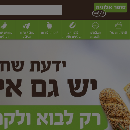
דלג לתוכן הראשי
דלג לתפריט התחתון
דלג לתפריט הקטגוריות
הרשימות שלי
מבצעים
פיצוחים,
ירקות ופירות
מוצרי קירור
לחמים עו
והטבות
תבלינים ופירות
וביצים
ועוגיות
ופר
יבשים
יצוחים, שקדים ואגוזים
פיצוחים במשקל
פיצוחים ארוזים
פירות יבשים
פירות
לונית
ין
מר
ף
בית