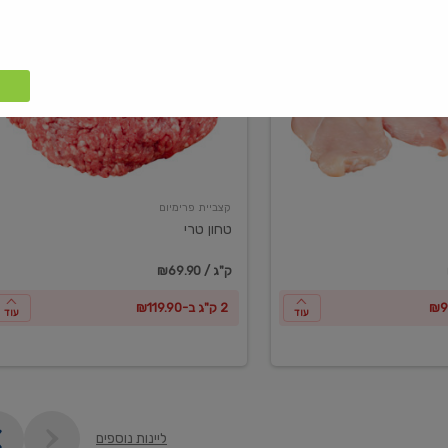
טחון
טרי
קצביית פרימיום
טחון טרי
₪69.90 / ק"ג
2 ק"ג ב-₪119.90
עוד
עוד
ליינות נוספים