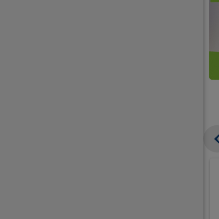
קנו
קנו
ממוצרי
2
תחליפי
יח'
חלב
אורז