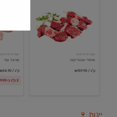
שיפודי
שניצל
אנטריקוט
עוף
קצביית פרימיום
קצביית פרימיום
שיפודי אנטריקוט
שניצל עוף
₪159.90 / ק"ג
₪54.90 / ק"ג
2 ק"ג ב-₪99.90
יינות 🍷