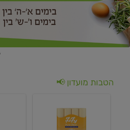
הטבות מועדון 📢
קנו
קנו
נייר
2
טואלט
יח'
בגוון
ממוצרי