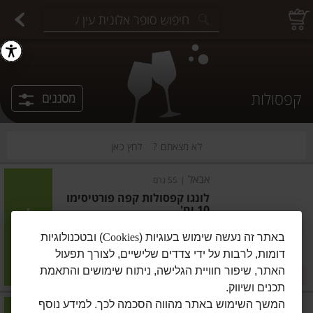
יצוחים במשקל
פיצוחים ארוזים
פירות יבשים ארוזים
פירות יבשים במשקל
תבלינים במשקל
תבלינים ארוזים
ירקות
עלים ועשבי תיבול
עלים ועשבי תיבול
estions.
קפסולות
מסננים
לא מצאתם ?
לחץ כאן
אבאל
|
55 גרם
לונגו קפסולות קפה פורטיסימו
10 יח'
הוסיפו
באתר זה נעשה שימוש בעוגיות (
Cookies
) ובטכנולוגיות
דומות, לרבות על ידי צדדים שלישיים, לצורך תפעול
מחיר מחירון
₪13.90
האתר, שיפור חוויית הגלישה, ניתוח שימושים והתאמת
2 ב-₪25
₪25.27 ל-100 גרם
תכנים ושיווק.
המשך השימוש באתר מהווה הסכמה לכך. למידע נוסף
ארומה
|
10 יח'