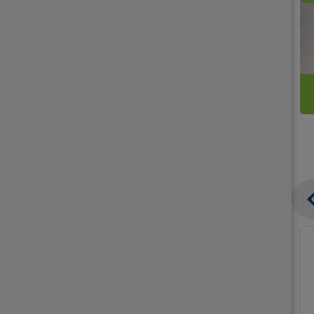
קנו
קנו
ממוצרי
2
תחליפי
יח'
חלב
אורז