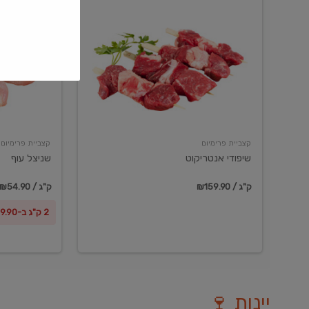
שיפודי
שניצל
אנטריקוט
עוף
קצביית פרימיום
קצביית פרימיום
שיפודי אנטריקוט
שניצל עוף
₪159.90 / ק"ג
₪54.90 / ק"ג
2 ק"ג ב-₪99.90
יינות 🍷