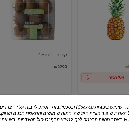
ישראלי
קיווי גידול ישראלי
ון
₪29.90
₪3
10% הנחה
עוד
ה שימוש בעוגיות (
Cookies
) ובטכנולוגיות דומות, לרבות על ידי צדדים
האתר, שיפור חוויית הגלישה, ניתוח שימושים והתאמת תכנים ושיווק.
למוצרים נוספים
 באתר מהווה הסכמה לכך. למידע נוסף ולניהול ההעדפות, ראו את [