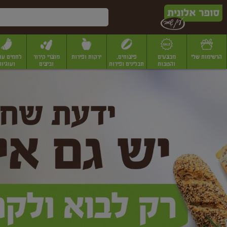
דלג לתוכן הראשי
דלג לתפריט התחתון
דלג לתפריט הקטגוריות
הרשימות שלי
מבצעים
פיצוחים,
ירקות ופירות
מוצרי קירור
לחמים עו
והטבות
תבלינים ופירות
וביצים
ועוגיות
ופר
יבשים
יצוחים, שקדים ואגוזים
פיצוחים במשקל
פיצוחים ארוזים
פירות יבשים
פירות
לונית
ין
מר
ף
בית