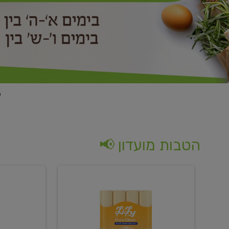
הטבות מועדון 📢
קנו
קנו
נייר
2
טואלט
יח'
בגוון
ממוצרי