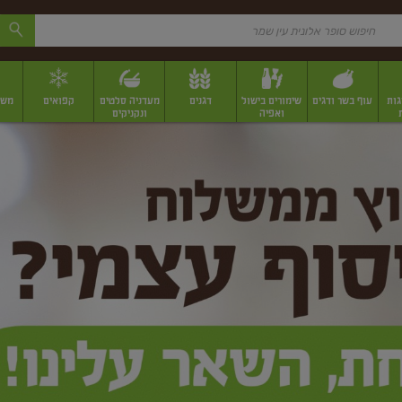
גות
עוף בשר ודגים
שימורים בישול
דגנים
מעדניה סלטים
קפואים
משק
ואפיה
ונקניקים
 יבשים ארוזים
פירות יבשים במשקל
תבלינים
תבלינים במשקל
תבלינים ארוז