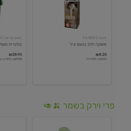
תנובה
| 800 מ"ל
משק צוריאל
| 250 גרם
משקה חלב בטעם וניל
בולגרית מעודנת 
₪28.90
₪8.20
₪1.03 ל-100 מ"ל
₪11.56 ל-100 גרם
פרי וירק בשמר 🍌🥑
מלפפון
אננס