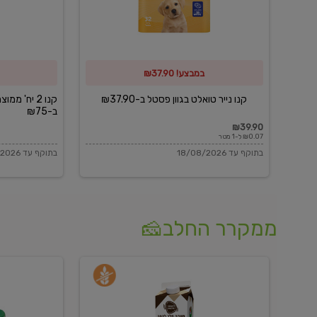
פסטל
כביסה
ב-₪37.90
וגיהוץ
של
במבצע! ₪37.90
כביסכל
ב-₪75
קנו נייר טואלט בגוון פסטל ב-₪37.90
קנו 2 יח' מ
ב-₪75
₪39.90
₪0.07 ל-1 מטר
בתוקף עד 18/08/2026
בתוקף עד 18/08/2026
ממקרר החלב🧀
משקה
בולגרית
חלב
מעודנת
בטעם
16%
וניל