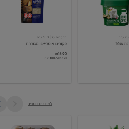
מחלבות גד
| 100 גרם
16%
פקורינו איטליאנו מגוררת
₪16.90
₪16.90 ל-100 גרם
למוצרים נוספים
קיווי
גידול