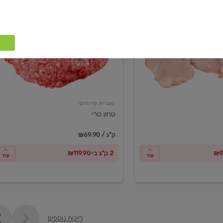
טחון
טרי
קצביית פרימיום
טחון טרי
₪69.90 / ק"ג
2 ק"ג ב-₪119.90
עוד
עוד
ליינות נוספים