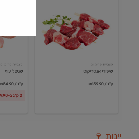
שיפודי
שניצל
אנטריקוט
עוף
קצביית פרימיום
קצביית פרימיום
שיפודי אנטריקוט
שניצל עוף
₪159.90 / ק"ג
₪54.90 / ק"ג
2 ק"ג ב-₪99.90
יינות 🍷