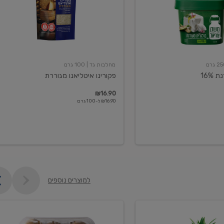
מחלבות גד
| 100 גרם
16%
פקורינו איטליאנו מגוררת
₪16.90
₪16.90 ל-100 גרם
למוצרים נוספים
קיווי
גידול