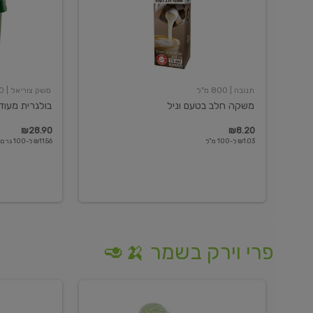
תנובה
| 800 מ"ל
משק צוריאל
| 250 גרם
משקה חלב בטעם וניל
בולגרית מעודנת 
₪28.90
₪8.20
₪1.03 ל-100 מ"ל
₪11.56 ל-100 גרם
פרי וירק בשמר 🍌🥑
מלפפון
אננס