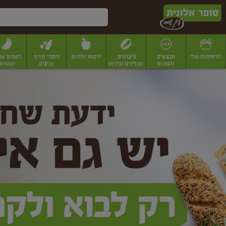
דלג לתוכן הראשי
דלג לתפריט התחתון
דלג לתפריט הקטגוריות
הרשימות שלי
מבצעים
פיצוחים,
ירקות ופירות
מוצרי קירור
לחמים עו
והטבות
תבלינים ופירות
וביצים
ועוגיות
ופר
יבשים
יצוחים, שקדים ואגוזים
פיצוחים במשקל
פיצוחים ארוזים
פירות יבשים
פירות
לונית
ין
מר
ף
בית