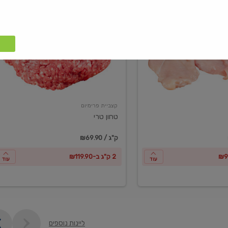
טחון
טרי
קצביית פרימיום
טחון טרי
₪69.90 / ק"ג
2 ק"ג ב-₪119.90
עוד
עוד
ליינות נוספים