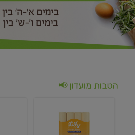
הטבות מועדון 📢
קנו
קנו
נייר
2
טואלט
יח'
בגוון
ממוצרי