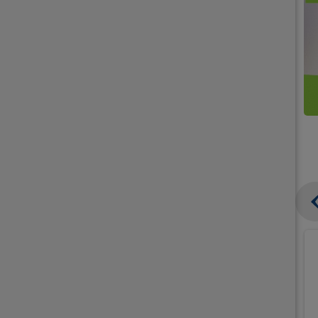
קנו
קנו
ממוצרי
2
תחליפי
יח'
חלב
אורז