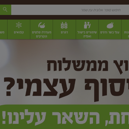
גות
עוף בשר ודגים
שימורים בישול
דגנים
מעדניה סלטים
קפואים
משק
ואפיה
ונקניקים
 יבשים ארוזים
פירות יבשים במשקל
תבלינים
תבלינים במשקל
תבלינים ארוז