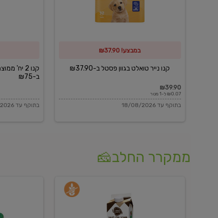
פסטל
כביסה
ב-₪37.90
וגיהוץ
של
במבצע! ₪37.90
כביסכל
ב-₪75
קנו נייר טואלט בגוון פסטל ב-₪37.90
קנו 2 יח' מ
ב-₪75
₪39.90
₪0.07 ל-1 מטר
בתוקף עד 18/08/2026
בתוקף עד 18/08/2026
ממקרר החלב🧀
משקה
בולגרית
חלב
מעודנת
בטעם
16%
וניל