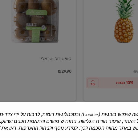
ישראלי
קיווי גידול ישראלי
ון
₪29.90
₪3
10% הנחה
עוד
ה שימוש בעוגיות (
Cookies
) ובטכנולוגיות דומות, לרבות על ידי צדדים
האתר, שיפור חוויית הגלישה, ניתוח שימושים והתאמת תכנים ושיווק.
למוצרים נוספים
 באתר מהווה הסכמה לכך. למידע נוסף ולניהול ההעדפות, ראו את [