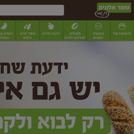
דלג לתוכן הראשי
דלג לתפריט התחתון
דלג לתפריט הקטגוריות
הרשימות שלי
מבצעים
פיצוחים,
ירקות ופירות
מוצרי קירור
לחמים עו
והטבות
תבלינים ופירות
וביצים
ועוגיות
ופר
יבשים
יצוחים, שקדים ואגוזים
פיצוחים במשקל
פיצוחים ארוזים
פירות יבשים
פירות
לונית
ין
מר
ף
בית