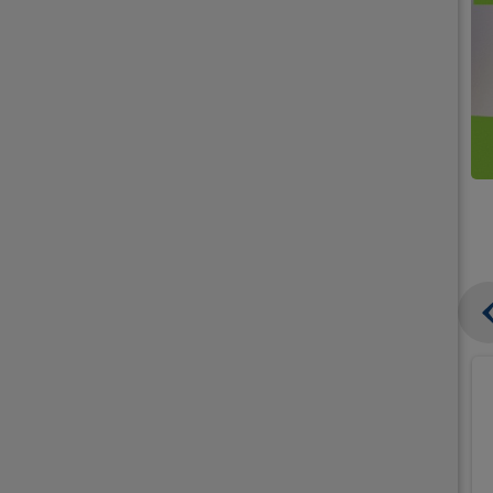
קנו
קנו
ממוצרי
2
תחליפי
יח'
חלב
אורז