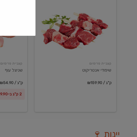
שיפודי
שניצל
אנטריקוט
עוף
קצביית פרימיום
קצביית פרימיום
שיפודי אנטריקוט
שניצל עוף
₪159.90 / ק"ג
₪54.90 / ק"ג
2 ק"ג ב-₪99.90
יינות 🍷