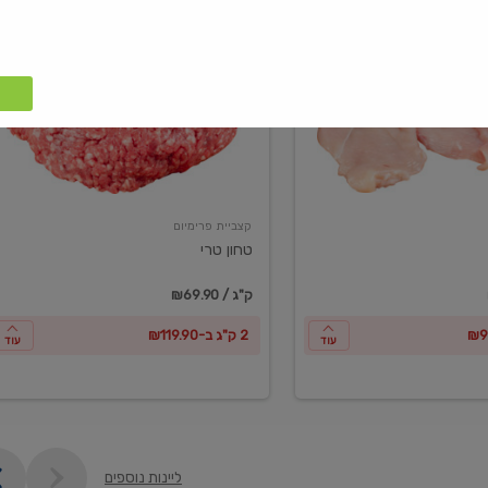
טחון
טרי
קצביית פרימיום
טחון טרי
₪69.90 / ק"ג
2 ק"ג ב-₪119.90
עוד
עוד
ליינות נוספים