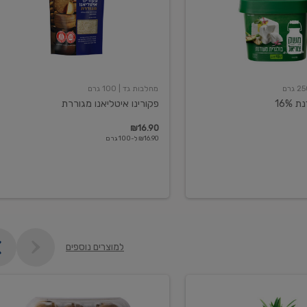
מחלבות גד
| 100 גרם
16%
פקורינו איטליאנו מגוררת
₪16.90
₪16.90 ל-100 גרם
למוצרים נוספים
קיווי
גידול