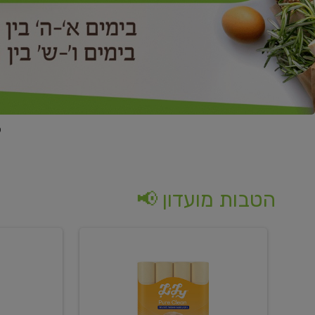
הטבות מועדון 📢
קנו
קנו
נייר
2
טואלט
יח'
בגוון
ממוצרי