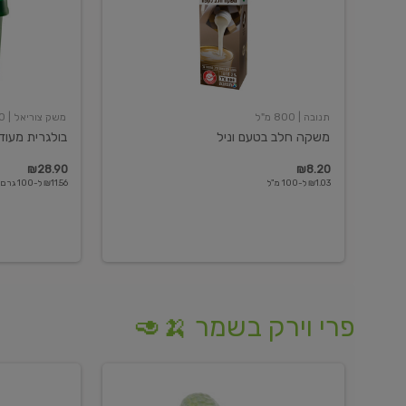
תנובה
| 800 מ"ל
משק צוריאל
| 250 גרם
משקה חלב בטעם וניל
בולגרית מעודנת 
₪28.90
₪8.20
₪1.03 ל-100 מ"ל
₪11.56 ל-100 גרם
פרי וירק בשמר 🍌🥑
מלפפון
אננס