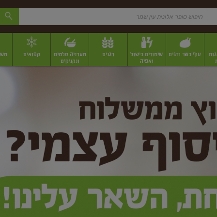
גות
עוף בשר ודגים
שימורים בישול
דגנים
מעדניה סלטים
קפואים
משק
ואפיה
ונקניקים
 יבשים ארוזים
פירות יבשים במשקל
תבלינים
תבלינים במשקל
תבלינים ארוז