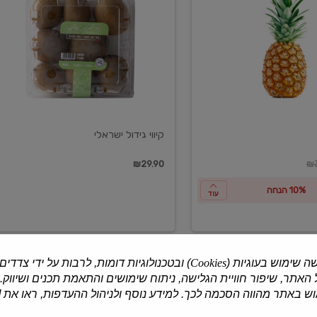
ישראלי
קיווי גידול ישראלי
ון
₪29.90
₪3
10% הנחה
עוד
ה שימוש בעוגיות (
Cookies
) ובטכנולוגיות דומות, לרבות על ידי צדדים
האתר, שיפור חוויית הגלישה, ניתוח שימושים והתאמת תכנים ושיווק.
למוצרים נוספים
 באתר מהווה הסכמה לכך. למידע נוסף ולניהול ההעדפות, ראו את [