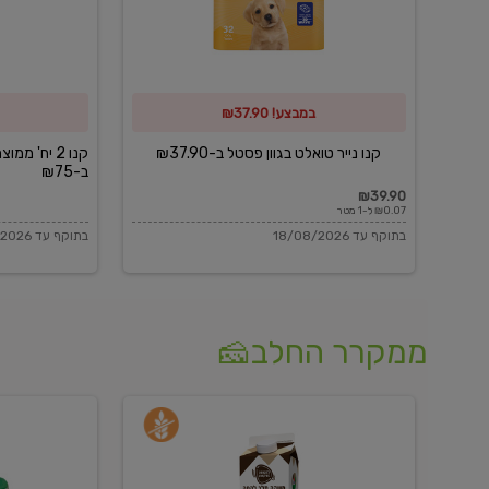
פסטל
כביסה
ב-₪37.90
וגיהוץ
של
במבצע! ₪37.90
כביסכל
ב-₪75
קנו נייר טואלט בגוון פסטל ב-₪37.90
קנו 2 יח' מ
ב-₪75
₪39.90
₪0.07 ל-1 מטר
בתוקף עד 18/08/2026
בתוקף עד 18/08/2026
ממקרר החלב🧀
משקה
בולגרית
חלב
מעודנת
בטעם
16%
וניל