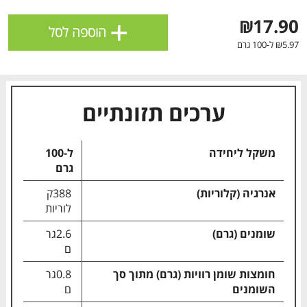
ולניהול ההעדפות, ראו את [
מדיניות הפרטיות
].
+
₪17.90
הוספה לסל
₪5.97 ל-100 גרם
אישור
ערכים תזונתיים
משקל ליחידה
ל-100
גרם
אנרגיה (קלוריות)
388ק
לוריות
שומנים (גרם)
2.6גר
הטבות מועדון 📢
לכל המבצעים
ם
חומצות שומן רוויות (גרם) מתוך סך
0.8גר
מו
מו
מו
מו
מו
מו
מו
מו
מו
מו
מו
מו
מו
מו
מו
מו
מו
מו
מו
מו
השומנים
ם
כל המוצרים
בית
מבצעים
הרשימות שלי
עגלה