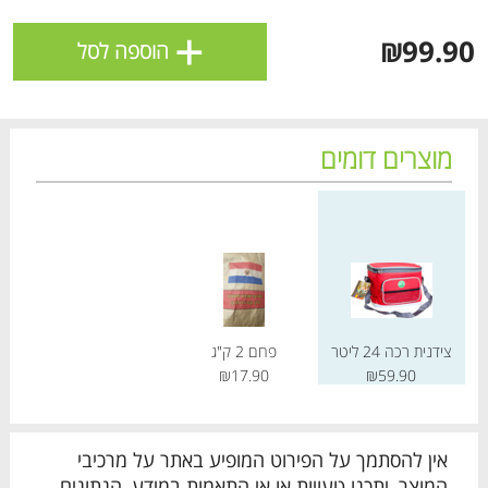
ולניהול ההעדפות, ראו את [
מדיניות הפרטיות
].
+
₪99.90
הוספה לסל
אישור
מוצרים דומים
מחיר מחירון
מחיר מחירון
צידנית רכה 24 ליטר
פחם 2 ק"ג
₪17.90
₪59.90
הטבות מועדון 📢
לכל המבצעים
מו
מו
מו
מו
מו
מו
מו
מו
מו
מו
מו
מו
מו
מו
מו
מו
מו
מו
מו
מו
אין להסתמך על הפירוט המופיע באתר על מרכיבי
כל המוצרים
בית
מבצעים
הרשימות שלי
עגלה
המוצר, יתכנו טעויות או אי התאמות במידע, הנתונים