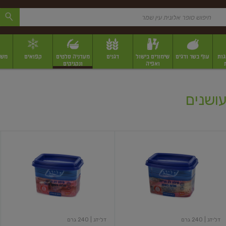
גות
עוף בשר ודגים
שימורים בישול
דגנים
מעדניה סלטים
קפואים
משק
ואפיה
ונקניקים
 יבשים ארוזים
פירות יבשים במשקל
תבלינים
תבלינים במשקל
תבלינים ארוז
עושנים
פילה
פילה
דג
דג
הרינג
הרינג
מלוח
מלוח
בשמן
בשמן
ובצל
דלידג
| 240 גרם
דלידג
| 240 גרם