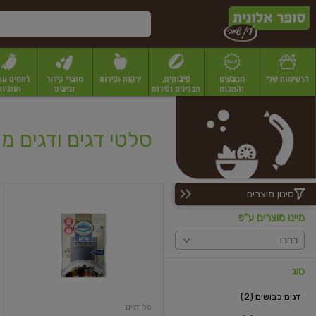
דלג לתוכן הראשי
דלג לתפריט התחתון
דלג לתפריט הקטגוריות
הרשימות שלי
מבצעים
פיצוחים,
ירקות ופירות
מוצרי קירור
לחמים עו
והטבות
תבלינים ופירות
וביצים
ועוגיות
יבשים
יצוחים, שקדים ואגוזים
פיצוחים במשקל
פיצוחים ארוזים
פירות יבשים
פירות
סלטי דגים ודגים מ
סינון מוצרים
פילה
הרינג
מיינו מוצרים ע"פ
כבוש
בחרו
סוג
דגים כבושים (2)
פל דגים