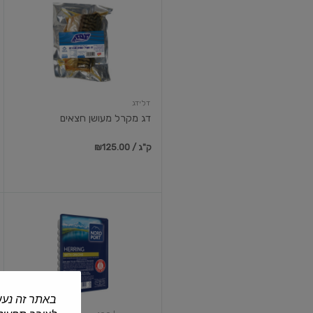
מקרל
מעושן
חצאים
דלידג
דג מקרל מעושן חצאים
₪125.00 / ק"ג
חתיכות
פילה
דג
הרינג
מומלח
באתר זה נעש