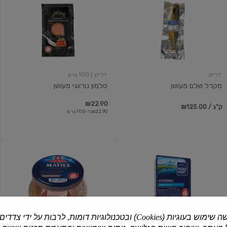
שלם
נורווגי
מעושן
מעושן
דלידג
דלידג
| 100 גרם
מקרל שלם מעושן
סלמון נורווגי מעושן
₪22.90
₪125.00 / ק"ג
₪22.90 ל-100 גרם
חתיכות
חתיכות
פילה
פילה
דג
דג
הרינג
הרינג
מומלח
סקנדינבי
ה שימוש בעוגיות (
Cookies
) ובטכנולוגיות דומות, לרבות על ידי צדדים