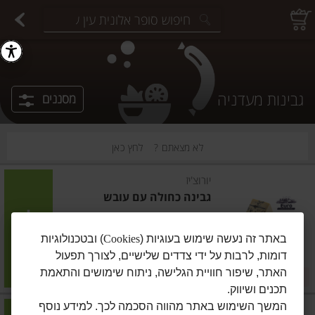
יצוחים במשקל
פיצוחים ארוזים
פירות יבשים ארוזים
פירות יבשים במשקל
תבלינים במשקל
תבלינים ארוזים
ירקות
עלים ועשבי תיבול
עלים ועשבי תיבול
estions.
גבינות מעדניה
מסננים
לא מצאתם ?
לחץ כאן
יורוצ'יז
גבינה כחולה עם עובש
הוסיפו
באתר זה נעשה שימוש בעוגיות (
Cookies
) ובטכנולוגיות
דומות, לרבות על ידי צדדים שלישיים, לצורך תפעול
האתר, שיפור חוויית הגלישה, ניתוח שימושים והתאמת
מחיר מבצע
₪8.90
/ 100 גרם
₪11.90
במבצע ₪89 לק"ג
תכנים ושיווק.
המשך השימוש באתר מהווה הסכמה לכך. למידע נוסף
וילי פוד